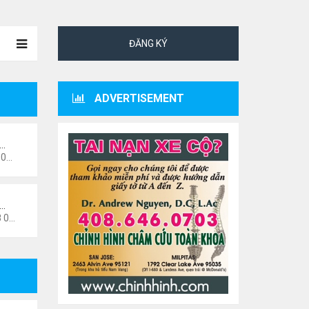
ĐĂNG KÝ
ADVERTISEMENT
ư…
 pm
i…
6 pm