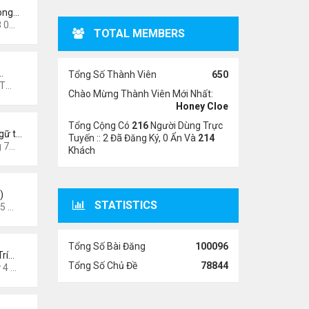
rong…
7 pm
TOTAL MEMBERS
…
Tổng Số Thành Viên
650
7 pm
Chào Mừng Thành Viên Mới Nhất:
Honey Cloe
Tổng Cộng Có
216
Người Dùng Trực
gữ t…
Tuyến :: 2 Đã Đăng Ký, 0 Ẩn Và
214
3 pm
Khách
)
STATISTICS
6 am
Tổng Số Bài Đăng
100096
Trí…
Tổng Số Chủ Đề
78844
026 8:58 pm