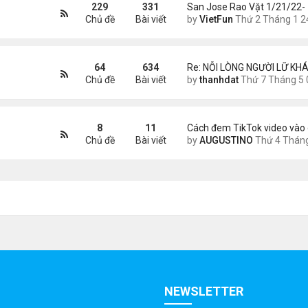
229
331
San Jose Rao Vặt 1/21/22-
Chủ đề
Bài viết
by
VietFun
Thứ 2 Tháng 1 24, 2022 10:25
64
634
Re: NỖI LÒNG NGƯỜI LỮ KHÁ
Chủ đề
Bài viết
by
thanhdat
Thứ 7 Tháng 5 02, 2026 8:4
8
11
Cách đem TikTok video vào 
Chủ đề
Bài viết
by
AUGUSTINO
Thứ 4 Tháng 11 11, 2020 11:
NEWSLETTER