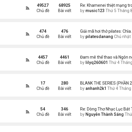
49527
68925
Re: Khamenei thiệt mạng t
Chủ đề
Bài viết
by
music123
Thứ 5 Tháng 8 06, 2026 5:3
474
476
Giải mã hơi thở pilates: Chìa
Chủ đề
Bài viết
by
pilatesdanang
Chủ nhật Tháng 7 27, 2025 12:5
4457
4461
Đam mê thể thao và Ngôn n
Chủ đề
Bài viết
by
lilyq260601
Thứ 4 Tháng 7 22, 2026 7:1
17
280
BLANK THE SERIES (PHẦN 2
Chủ đề
Bài viết
by
anhanh2k1
Thứ 4 Tháng 5 29, 2024 3:1
54
346
Re: Dòng Thơ Nhạc Lục Bát 
Chủ đề
Bài viết
by
Nguyễn Thành Sáng
Thứ 4 Tháng 8 05, 2