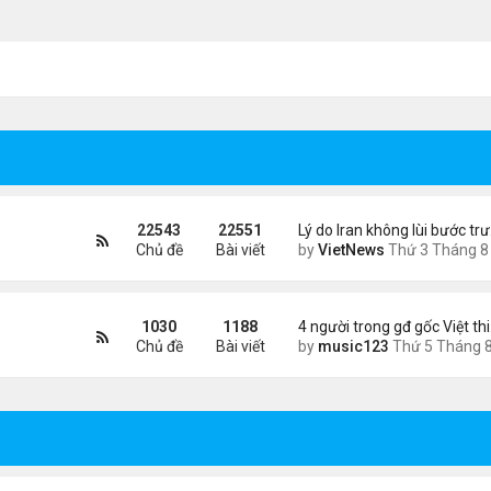
22543
22551
Lý do Iran không lùi bước tr
Chủ đề
Bài viết
by
VietNews
Thứ 3 Tháng 8 04, 2026 4:32
1030
1188
4 người trong gđ gốc Việt th
Chủ đề
Bài viết
by
music123
Thứ 5 Tháng 8 06, 2026 4:0