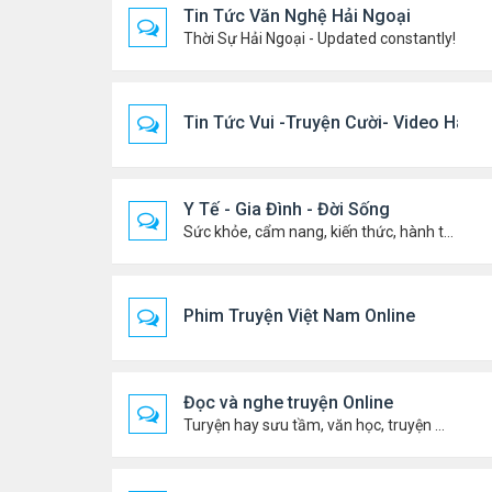
Tin Tức Văn Nghệ Hải Ngoại
Thời Sự Hải Ngoại - Updated constantly!
Tin Tức Vui -Truyện Cười- Video Hài
Y Tế - Gia Đình - Đời Sống
Sức khỏe, cẩm nang, kiến thức, hành trang cuộc đời .....
Phim Truyện Việt Nam Online
Đọc và nghe truyện Online
Turyện hay sưu tầm, văn học, truyện ma, truyện kinh dị ...v.v