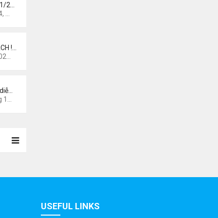
 1/2…
 pm
CH !…
0 am
diễ…
44 am
USEFUL LINKS