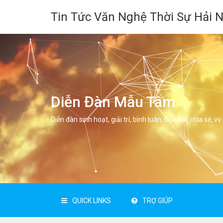
Tin Tức Văn Nghệ Thời Sự Hải 
Diễn Đàn Mẫu Tâm
Diễn đàn sinh hoạt, giải trí, bình luân, học hỏi, chia sẻ, vv.
QUICK LINKS
TRỢ GIÚP