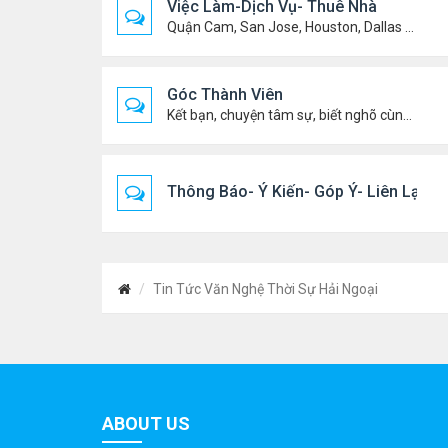
Việc Làm-Dịch Vụ- Thuê Nhà
Quận Cam, San Jose, Houston, Dallas v.v.
Góc Thành Viên
Kết bạn, chuyện tâm sự, biết nghõ cùng ai, chit chat ....
Thông Báo- Ý Kiến- Góp Ý- Liên Lạc
Tin Tức Văn Nghệ Thời Sự Hải Ngoại
ABOUT US