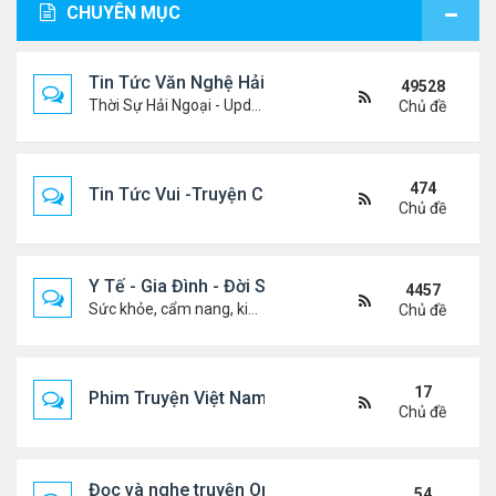
CHUYÊN MỤC
Tin Tức Văn Nghệ Hải Ngoại
49528
Thời Sự Hải Ngoại - Updated constantly!
Chủ đề
474
Tin Tức Vui -Truyện Cười- Video Hài
Chủ đề
Y Tế - Gia Đình - Đời Sống
4457
Sức khỏe, cẩm nang, kiến thức, hành trang cuộc đời .....
Chủ đề
17
Phim Truyện Việt Nam Online
Chủ đề
Đọc và nghe truyện Online
54