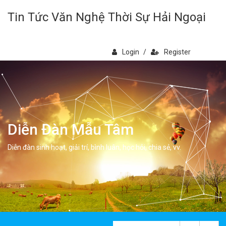
Tin Tức Văn Nghệ Thời Sự Hải Ngoại
Login
/
Register
Diễn Đàn Mẫu Tâm
Diễn đàn sinh hoạt, giải trí, bình luân, học hỏi, chia sẻ, vv.