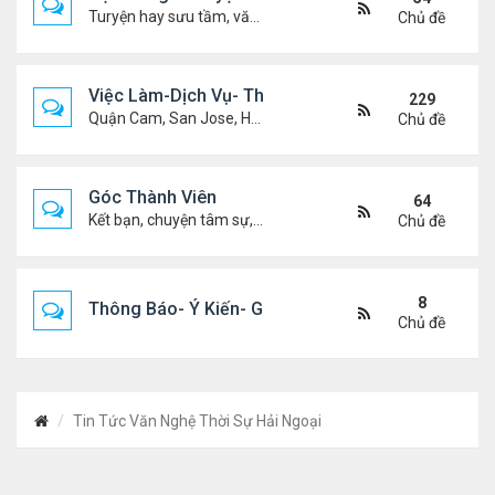
Turyện hay sưu tầm, văn học, truyện ma, truyện kinh dị ...v.v
Chủ đề
Việc Làm-Dịch Vụ- Thuê Nhà
229
Quận Cam, San Jose, Houston, Dallas v.v.
Chủ đề
Góc Thành Viên
64
Kết bạn, chuyện tâm sự, biết nghõ cùng ai, chit chat ....
Chủ đề
8
Thông Báo- Ý Kiến- Góp Ý- Liên Lạc
Chủ đề
Tin Tức Văn Nghệ Thời Sự Hải Ngoại