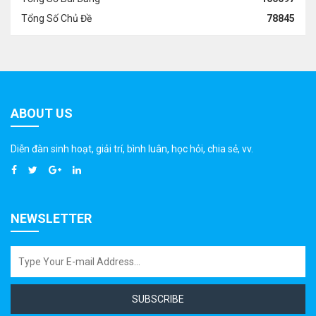
Tổng Số Chủ Đề
78845
ABOUT US
Diễn đàn sinh hoạt, giải trí, bình luân, học hỏi, chia sẻ, vv.
NEWSLETTER
SUBSCRIBE