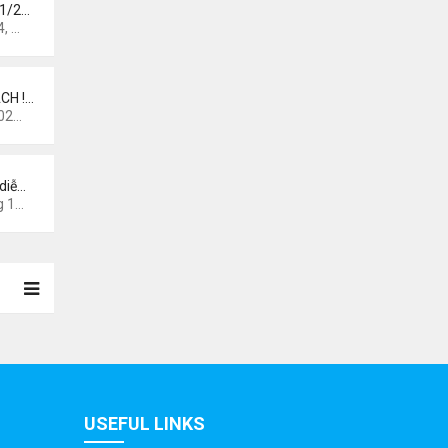
 1/2…
 pm
CH !…
0 am
diễ…
44 am
USEFUL LINKS