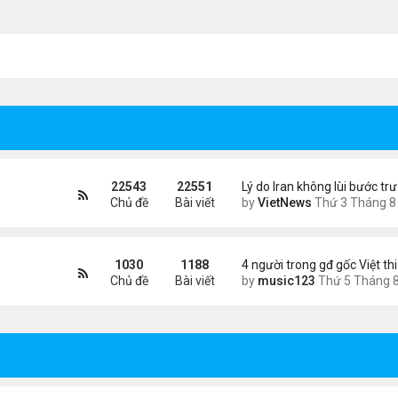
22543
22551
Lý do Iran không lùi bước tr
Chủ đề
Bài viết
by
VietNews
Thứ 3 Tháng 8 04, 2026 4:32
1030
1188
4 người trong gđ gốc Việt th
Chủ đề
Bài viết
by
music123
Thứ 5 Tháng 8 06, 2026 4:0