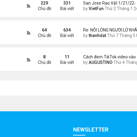
229
331
San Jose Rao Vặt 1/21/22-
Chủ đề
Bài viết
by
VietFun
Thứ 2 Tháng 1 24, 2022 10:25
64
634
Re: NỖI LÒNG NGƯỜI LỮ KHÁ
Chủ đề
Bài viết
by
thanhdat
Thứ 7 Tháng 5 02, 2026 8:4
8
11
Cách đem TikTok video vào 
Chủ đề
Bài viết
by
AUGUSTINO
Thứ 4 Tháng 11 11, 2020 11:
NEWSLETTER