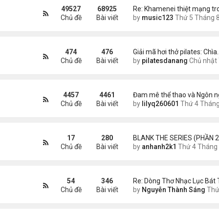
49527
68925
Re: Khamenei thiệt mạng t
Chủ đề
Bài viết
by
music123
Thứ 5 Tháng 8 06, 2026 5:3
474
476
Giải mã hơi thở pilates: Chìa
Chủ đề
Bài viết
by
pilatesdanang
Chủ nhật Tháng 7 27, 2025 12:5
4457
4461
Đam mê thể thao và Ngôn n
Chủ đề
Bài viết
by
lilyq260601
Thứ 4 Tháng 7 22, 2026 7:1
17
280
BLANK THE SERIES (PHẦN 2
Chủ đề
Bài viết
by
anhanh2k1
Thứ 4 Tháng 5 29, 2024 3:1
54
346
Re: Dòng Thơ Nhạc Lục Bát 
Chủ đề
Bài viết
by
Nguyễn Thành Sáng
Thứ 4 Tháng 8 05, 2