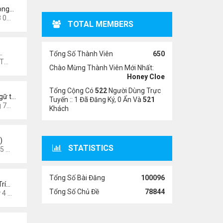
rong…
7 pm
TOTAL MEMBERS
…
Tổng Số Thành Viên
650
7 pm
Chào Mừng Thành Viên Mới Nhất:
Honey Cloe
Tổng Cộng Có
522
Người Dùng Trực
gữ t…
Tuyến :: 1 Đã Đăng Ký, 0 Ẩn Và
521
3 pm
Khách
)
STATISTICS
6 am
Tổng Số Bài Đăng
100096
Trí…
Tổng Số Chủ Đề
78844
026 8:58 pm