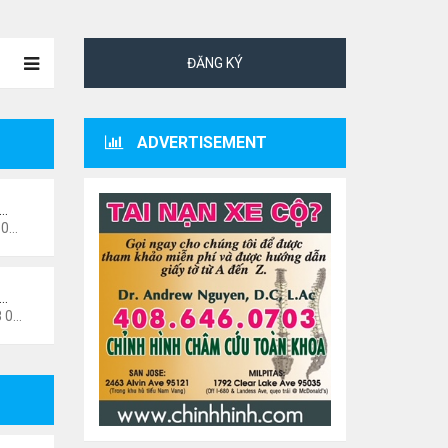
ĐĂNG KÝ
ADVERTISEMENT
ư…
 pm
i…
6 pm