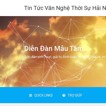
Tin Tức Văn Nghệ Thời Sự Hải 
Diễn Đàn Mẫu Tâm
Diễn đàn sinh hoạt, giải trí, bình luân, học hỏi, chia sẻ, vv.
QUICK LINKS
TRỢ GIÚP