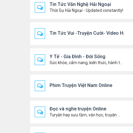
Tin Tức Văn Nghệ Hải Ngoại
Thời Sự Hải Ngoại - Updated constantly!
Tin Tức Vui -Truyện Cười- Video Hài
Y Tế - Gia Đình - Đời Sống
Sức khỏe, cẩm nang, kiến thức, hành trang cuộc đời .....
Phim Truyện Việt Nam Online
Đọc và nghe truyện Online
Turyện hay sưu tầm, văn học, truyện ma, truyện kinh dị ...v.v