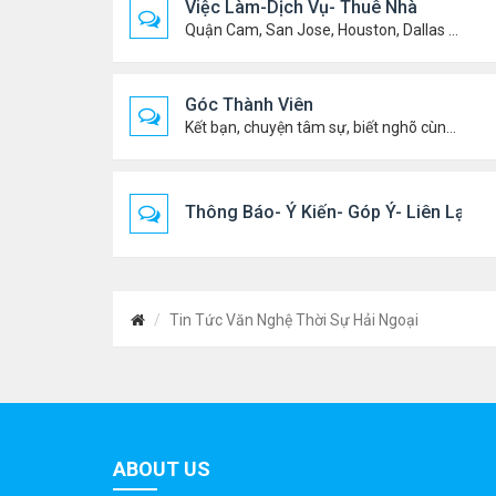
Việc Làm-Dịch Vụ- Thuê Nhà
Quận Cam, San Jose, Houston, Dallas v.v.
Góc Thành Viên
Kết bạn, chuyện tâm sự, biết nghõ cùng ai, chit chat ....
Thông Báo- Ý Kiến- Góp Ý- Liên Lạc
Tin Tức Văn Nghệ Thời Sự Hải Ngoại
ABOUT US