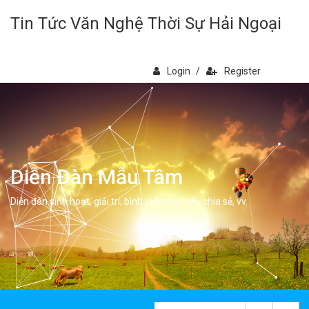
Tin Tức Văn Nghệ Thời Sự Hải Ngoại
Login
/
Register
Diễn Đàn Mẫu Tâm
Diễn đàn sinh hoạt, giải trí, bình luân, học hỏi, chia sẻ, vv.