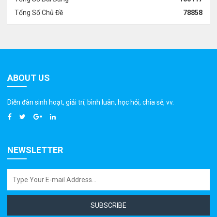
Tổng Số Chủ Đề
78858
ABOUT US
Diễn đàn sinh hoạt, giải trí, bình luân, học hỏi, chia sẻ, vv.
NEWSLETTER
SUBSCRIBE