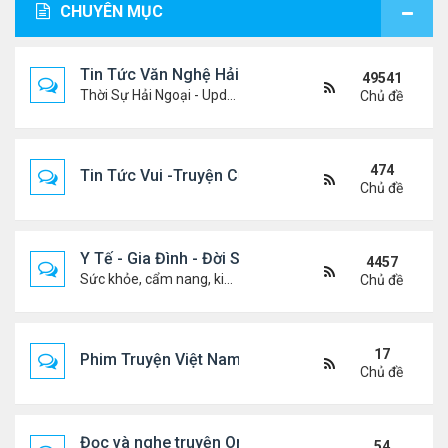
CHUYÊN MỤC
Tin Tức Văn Nghệ Hải Ngoại
49541
Thời Sự Hải Ngoại - Updated constantly!
Chủ đề
474
Tin Tức Vui -Truyện Cười- Video Hài
Chủ đề
Y Tế - Gia Đình - Đời Sống
4457
Sức khỏe, cẩm nang, kiến thức, hành trang cuộc đời .....
Chủ đề
17
Phim Truyện Việt Nam Online
Chủ đề
Đọc và nghe truyện Online
54