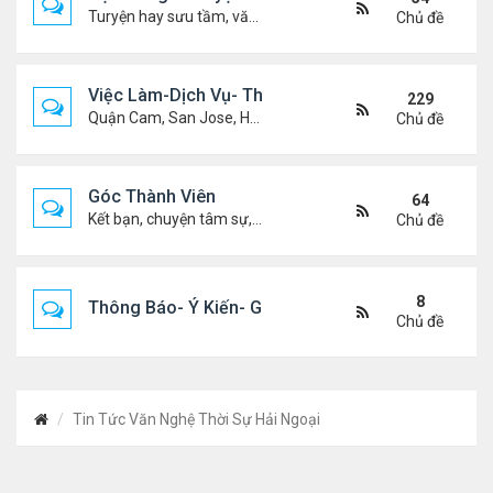
Turyện hay sưu tầm, văn học, truyện ma, truyện kinh dị ...v.v
Chủ đề
Việc Làm-Dịch Vụ- Thuê Nhà
229
Quận Cam, San Jose, Houston, Dallas v.v.
Chủ đề
Góc Thành Viên
64
Kết bạn, chuyện tâm sự, biết nghõ cùng ai, chit chat ....
Chủ đề
8
Thông Báo- Ý Kiến- Góp Ý- Liên Lạc
Chủ đề
Tin Tức Văn Nghệ Thời Sự Hải Ngoại