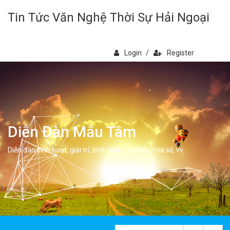
Tin Tức Văn Nghệ Thời Sự Hải Ngoại
Login
/
Register
Diễn Đàn Mẫu Tâm
Diễn đàn sinh hoạt, giải trí, bình luân, học hỏi, chia sẻ, vv.