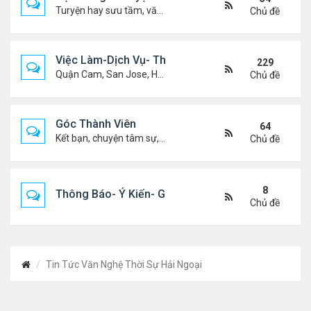
Turyện hay sưu tầm, văn học, truyện ma, truyện kinh dị ...v.v
Chủ đề
Việc Làm-Dịch Vụ- Thuê Nhà
229
Quận Cam, San Jose, Houston, Dallas v.v.
Chủ đề
Góc Thành Viên
64
Kết bạn, chuyện tâm sự, biết nghõ cùng ai, chit chat ....
Chủ đề
8
Thông Báo- Ý Kiến- Góp Ý- Liên Lạc
Chủ đề
Tin Tức Văn Nghệ Thời Sự Hải Ngoại