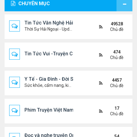
CHUYÊN MỤC
Tin Tức Văn Nghệ Hải Ngoại
49528
Thời Sự Hải Ngoại - Updated constantly!
Chủ đề
474
Tin Tức Vui -Truyện Cười- Video Hài
Chủ đề
Y Tế - Gia Đình - Đời Sống
4457
Sức khỏe, cẩm nang, kiến thức, hành trang cuộc đời .....
Chủ đề
17
Phim Truyện Việt Nam Online
Chủ đề
Đọc và nghe truyện Online
54