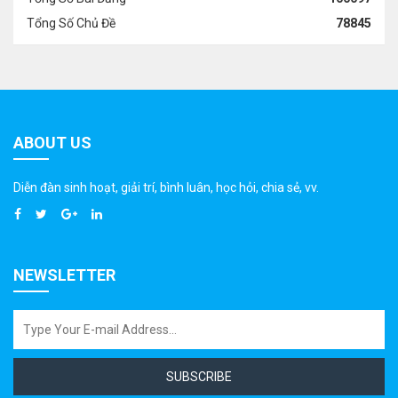
Tổng Số Chủ Đề
78845
ABOUT US
Diễn đàn sinh hoạt, giải trí, bình luân, học hỏi, chia sẻ, vv.
NEWSLETTER
SUBSCRIBE