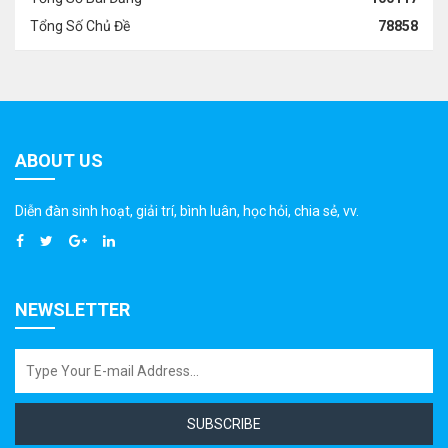
Tổng Số Chủ Đề
78858
ABOUT US
Diễn đàn sinh hoạt, giải trí, bình luân, học hỏi, chia sẻ, vv.
NEWSLETTER
SUBSCRIBE