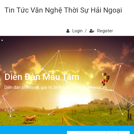
Tin Tức Văn Nghệ Thời Sự Hải Ngoại
Login
/
Register
Diễn Đàn Mẫu Tâm
Diễn đàn sinh hoạt, giải trí, bình luân, học hỏi, chia sẻ, vv.