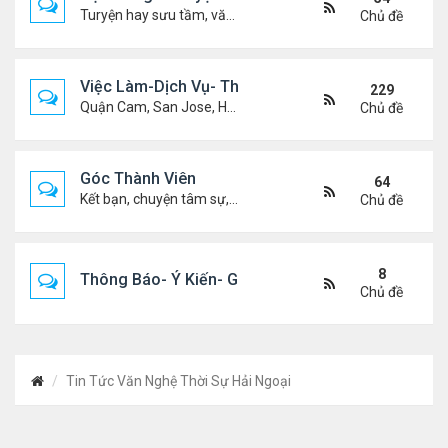
Turyện hay sưu tầm, văn học, truyện ma, truyện kinh dị ...v.v
Chủ đề
Việc Làm-Dịch Vụ- Thuê Nhà
229
Quận Cam, San Jose, Houston, Dallas v.v.
Chủ đề
Góc Thành Viên
64
Kết bạn, chuyện tâm sự, biết nghõ cùng ai, chit chat ....
Chủ đề
8
Thông Báo- Ý Kiến- Góp Ý- Liên Lạc
Chủ đề
Tin Tức Văn Nghệ Thời Sự Hải Ngoại