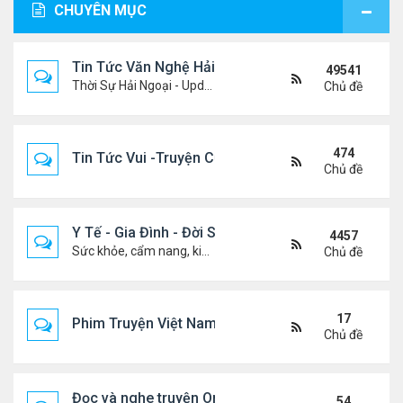
CHUYÊN MỤC
Tin Tức Văn Nghệ Hải Ngoại
49541
Thời Sự Hải Ngoại - Updated constantly!
Chủ đề
474
Tin Tức Vui -Truyện Cười- Video Hài
Chủ đề
Y Tế - Gia Đình - Đời Sống
4457
Sức khỏe, cẩm nang, kiến thức, hành trang cuộc đời .....
Chủ đề
17
Phim Truyện Việt Nam Online
Chủ đề
Đọc và nghe truyện Online
54