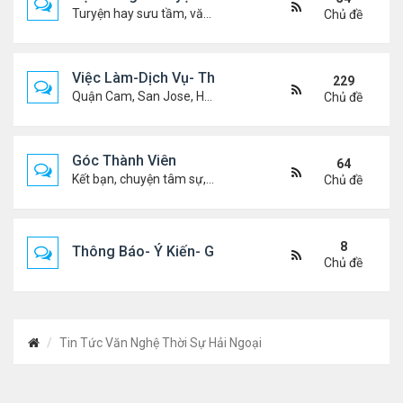
Turyện hay sưu tầm, văn học, truyện ma, truyện kinh dị ...v.v
Chủ đề
Việc Làm-Dịch Vụ- Thuê Nhà
229
Quận Cam, San Jose, Houston, Dallas v.v.
Chủ đề
Góc Thành Viên
64
Kết bạn, chuyện tâm sự, biết nghõ cùng ai, chit chat ....
Chủ đề
8
Thông Báo- Ý Kiến- Góp Ý- Liên Lạc
Chủ đề
Tin Tức Văn Nghệ Thời Sự Hải Ngoại