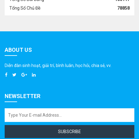
Tổng Số Chủ Đề
78858
ABOUT US
Diễn đàn sinh hoạt, giải trí, bình luân, học hỏi, chia sẻ, vv.
NEWSLETTER
SUBSCRIBE