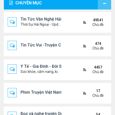
CHUYÊN MỤC
Tin Tức Văn Nghệ Hải Ngoại
49541
Thời Sự Hải Ngoại - Updated constantly!
Chủ đề
474
Tin Tức Vui -Truyện Cười- Video Hài
Chủ đề
Y Tế - Gia Đình - Đời Sống
4457
Sức khỏe, cẩm nang, kiến thức, hành trang cuộc đời .....
Chủ đề
17
Phim Truyện Việt Nam Online
Chủ đề
Đọc và nghe truyện Online
54