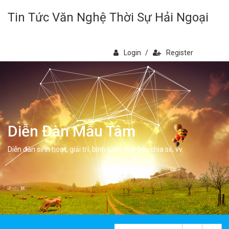
Tin Tức Văn Nghệ Thời Sự Hải Ngoại
Login
/
Register
Diễn Đàn Mẫu Tâm
Diễn đàn sinh hoạt, giải trí, bình luân, học hỏi, chia sẻ, vv.