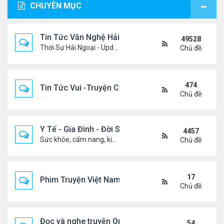
CHUYÊN MỤC
Tin Tức Văn Nghệ Hải Ngoại
49528
Thời Sự Hải Ngoại - Updated constantly!
Chủ đề
474
Tin Tức Vui -Truyện Cười- Video Hài
Chủ đề
Y Tế - Gia Đình - Đời Sống
4457
Sức khỏe, cẩm nang, kiến thức, hành trang cuộc đời .....
Chủ đề
17
Phim Truyện Việt Nam Online
Chủ đề
Đọc và nghe truyện Online
54