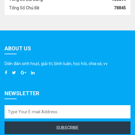
Tổng Số Chủ Đề
78845
ABOUT US
Diễn đàn sinh hoạt, giải trí, bình luân, học hỏi, chia sẻ, vv.
NEWSLETTER
SUBSCRIBE