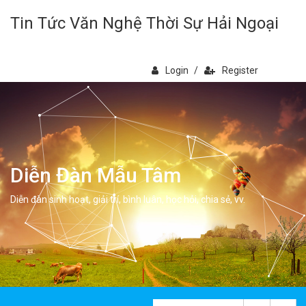
Tin Tức Văn Nghệ Thời Sự Hải Ngoại
Login
/
Register
Diễn Đàn Mẫu Tâm
Diễn đàn sinh hoạt, giải trí, bình luân, học hỏi, chia sẻ, vv.