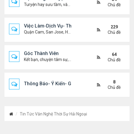
Turyện hay sưu tầm, văn học, truyện ma, truyện kinh dị ...v.v
Chủ đề
Việc Làm-Dịch Vụ- Thuê Nhà
229
Quận Cam, San Jose, Houston, Dallas v.v.
Chủ đề
Góc Thành Viên
64
Kết bạn, chuyện tâm sự, biết nghõ cùng ai, chit chat ....
Chủ đề
8
Thông Báo- Ý Kiến- Góp Ý- Liên Lạc
Chủ đề
Tin Tức Văn Nghệ Thời Sự Hải Ngoại