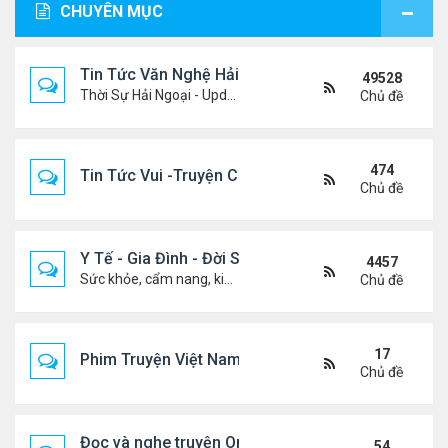
CHUYÊN MỤC
Tin Tức Văn Nghệ Hải Ngoại
49528
Thời Sự Hải Ngoại - Updated constantly!
Chủ đề
474
Tin Tức Vui -Truyện Cười- Video Hài
Chủ đề
Y Tế - Gia Đình - Đời Sống
4457
Sức khỏe, cẩm nang, kiến thức, hành trang cuộc đời .....
Chủ đề
17
Phim Truyện Việt Nam Online
Chủ đề
Đọc và nghe truyện Online
54