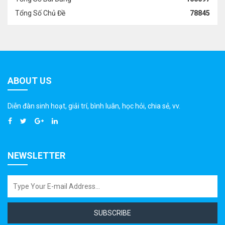
Tổng Số Chủ Đề
78845
ABOUT US
Diễn đàn sinh hoạt, giải trí, bình luân, học hỏi, chia sẻ, vv.
NEWSLETTER
SUBSCRIBE