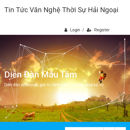
Tin Tức Văn Nghệ Thời Sự Hải Ngoại
Login
/
Register
Diễn Đàn Mẫu Tâm
Diễn đàn sinh hoạt, giải trí, bình luân, học hỏi, chia sẻ, vv.