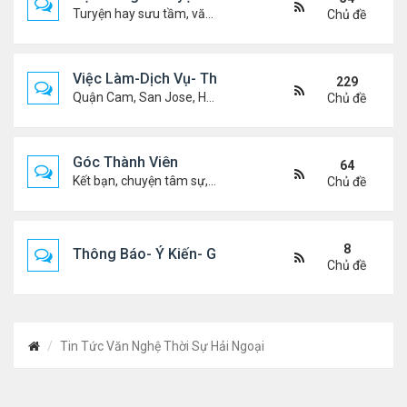
Turyện hay sưu tầm, văn học, truyện ma, truyện kinh dị ...v.v
Chủ đề
Việc Làm-Dịch Vụ- Thuê Nhà
229
Quận Cam, San Jose, Houston, Dallas v.v.
Chủ đề
Góc Thành Viên
64
Kết bạn, chuyện tâm sự, biết nghõ cùng ai, chit chat ....
Chủ đề
8
Thông Báo- Ý Kiến- Góp Ý- Liên Lạc
Chủ đề
Tin Tức Văn Nghệ Thời Sự Hải Ngoại