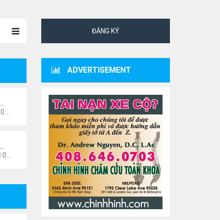
ĐĂNG KÝ
ADVERTISEMENT
ư…
 pm
i…
6 pm