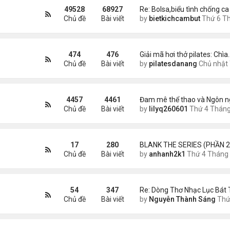
49528
68927
Re: Bolsa,biểu tình chống ca
Chủ đề
Bài viết
by
bietkichcambut
Thứ 6 Tháng 8 07, 2026 8:
474
476
Giải mã hơi thở pilates: Chìa
Chủ đề
Bài viết
by
pilatesdanang
Chủ nhật Tháng 7 27, 2025 12:5
4457
4461
Đam mê thể thao và Ngôn n
Chủ đề
Bài viết
by
lilyq260601
Thứ 4 Tháng 7 22, 2026 7:1
17
280
BLANK THE SERIES (PHẦN 2
Chủ đề
Bài viết
by
anhanh2k1
Thứ 4 Tháng 5 29, 2024 3:1
54
347
Re: Dòng Thơ Nhạc Lục Bát 
Chủ đề
Bài viết
by
Nguyễn Thành Sáng
Thứ 6 Tháng 8 07, 2