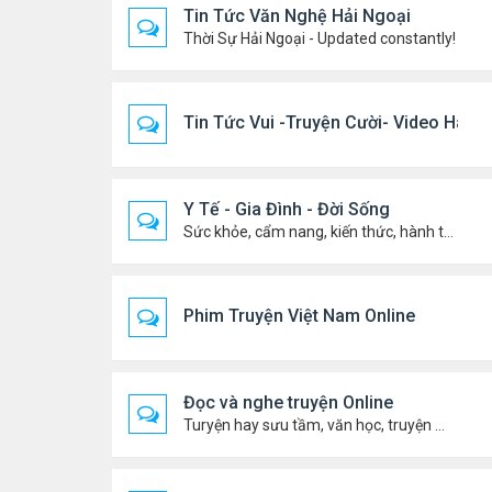
Tin Tức Văn Nghệ Hải Ngoại
Thời Sự Hải Ngoại - Updated constantly!
Tin Tức Vui -Truyện Cười- Video Hài
Y Tế - Gia Đình - Đời Sống
Sức khỏe, cẩm nang, kiến thức, hành trang cuộc đời .....
Phim Truyện Việt Nam Online
Đọc và nghe truyện Online
Turyện hay sưu tầm, văn học, truyện ma, truyện kinh dị ...v.v