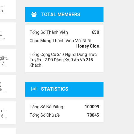
 …
13 pm
TOTAL MEMBERS
…
Tổng Số Thành Viên
650
7 pm
Chào Mừng Thành Viên Mới Nhất:
Honey Cloe
Tổng Cộng Có
217
Người Dùng Trực
gữ t…
Tuyến :: 2 Đã Đăng Ký, 0 Ẩn Và
215
3 pm
Khách
)
STATISTICS
6 am
Tổng Số Bài Đăng
100099
Trí…
Tổng Số Chủ Đề
78845
026 8:49 pm