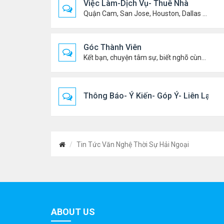
Việc Làm-Dịch Vụ- Thuê Nhà
Quận Cam, San Jose, Houston, Dallas v.v.
Góc Thành Viên
Kết bạn, chuyện tâm sự, biết nghõ cùng ai, chit chat ....
Thông Báo- Ý Kiến- Góp Ý- Liên Lạc
Tin Tức Văn Nghệ Thời Sự Hải Ngoại
ABOUT US