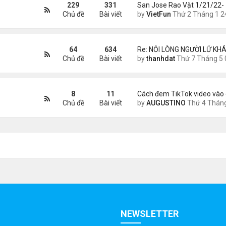
229
331
San Jose Rao Vặt 1/21/22-
Chủ đề
Bài viết
by
VietFun
Thứ 2 Tháng 1 24, 2022 10:25
64
634
Re: NỖI LÒNG NGƯỜI LỮ KHÁ
Chủ đề
Bài viết
by
thanhdat
Thứ 7 Tháng 5 02, 2026 8:4
8
11
Cách đem TikTok video vào 
Chủ đề
Bài viết
by
AUGUSTINO
Thứ 4 Tháng 11 11, 2020 11:
NEWSLETTER