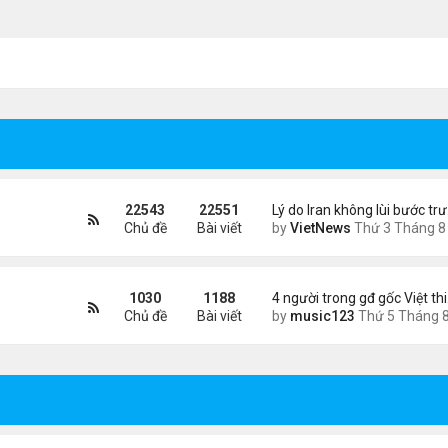
22543
22551
Lý do Iran không lùi bước tr
Chủ đề
Bài viết
by
VietNews
Thứ 3 Tháng 8 04, 2026 4:32
1030
1188
4 người trong gđ gốc Việt th
Chủ đề
Bài viết
by
music123
Thứ 5 Tháng 8 06, 2026 4:0