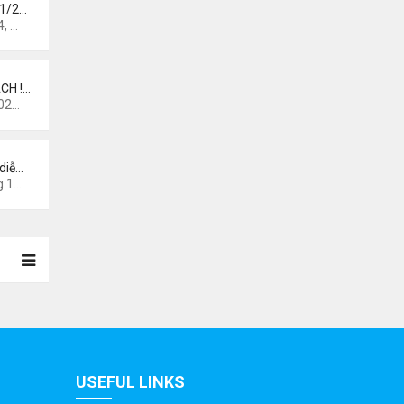
 1/2…
 pm
CH !…
0 am
diễ…
44 am
USEFUL LINKS