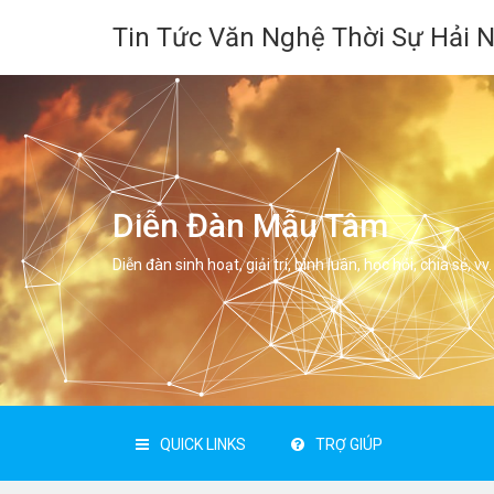
Tin Tức Văn Nghệ Thời Sự Hải 
Diễn Đàn Mẫu Tâm
Diễn đàn sinh hoạt, giải trí, bình luân, học hỏi, chia sẻ, vv.
QUICK LINKS
TRỢ GIÚP