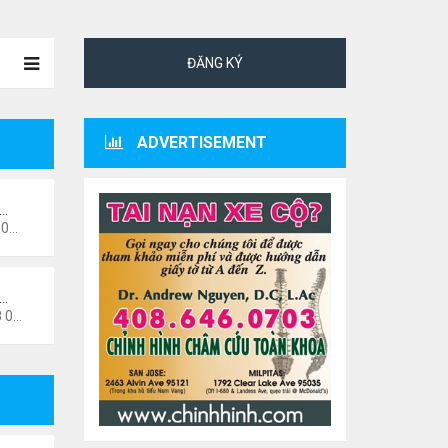
ĐĂNG KÝ
ADVERTISEMENT
ư…
 pm
i…
6 pm