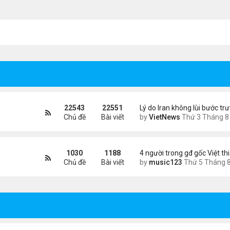
22543
22551
Lý do Iran không lùi bước tr
Chủ đề
Bài viết
by
VietNews
Thứ 3 Tháng 8 04, 2026 4:32
1030
1188
4 người trong gđ gốc Việt th
Chủ đề
Bài viết
by
music123
Thứ 5 Tháng 8 06, 2026 4:0