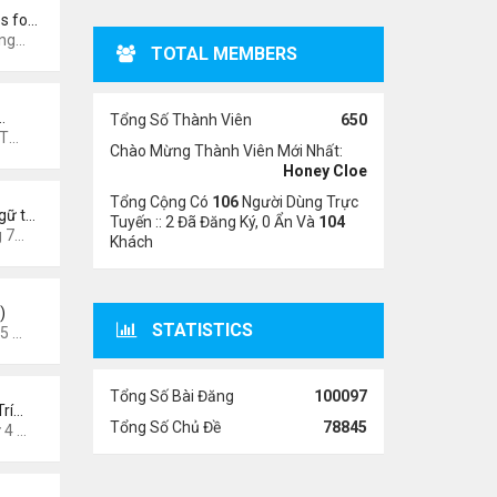
s fo…
31 am
TOTAL MEMBERS
…
Tổng Số Thành Viên
650
7 pm
Chào Mừng Thành Viên Mới Nhất:
Honey Cloe
Tổng Cộng Có
106
Người Dùng Trực
gữ t…
Tuyến :: 2 Đã Đăng Ký, 0 Ẩn Và
104
3 pm
Khách
)
STATISTICS
6 am
Tổng Số Bài Đăng
100097
Trí…
Tổng Số Chủ Đề
78845
026 8:58 pm