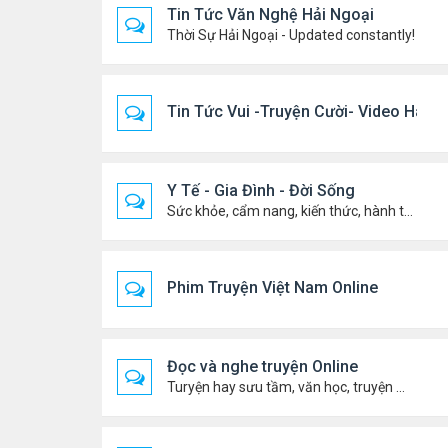
Tin Tức Văn Nghệ Hải Ngoại
Thời Sự Hải Ngoại - Updated constantly!
Tin Tức Vui -Truyện Cười- Video Hài
Y Tế - Gia Đình - Đời Sống
Sức khỏe, cẩm nang, kiến thức, hành trang cuộc đời .....
Phim Truyện Việt Nam Online
Đọc và nghe truyện Online
Turyện hay sưu tầm, văn học, truyện ma, truyện kinh dị ...v.v