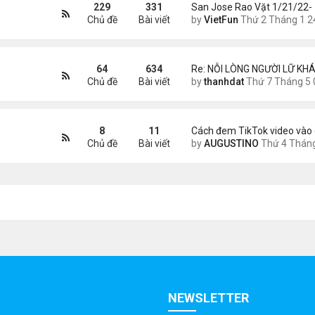
229
331
San Jose Rao Vặt 1/21/22-
Chủ đề
Bài viết
by
VietFun
Thứ 2 Tháng 1 24, 2022 10:25
64
634
Re: NỖI LÒNG NGƯỜI LỮ KHÁ
Chủ đề
Bài viết
by
thanhdat
Thứ 7 Tháng 5 02, 2026 8:4
8
11
Cách đem TikTok video vào 
Chủ đề
Bài viết
by
AUGUSTINO
Thứ 4 Tháng 11 11, 2020 11:
NEWSLETTER