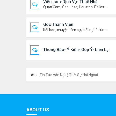
Việc Làm-Dịch Vụ- Thuê Nhà
Quận Cam, San Jose, Houston, Dallas v.v.
Góc Thành Viên
Kết bạn, chuyện tâm sự, biết nghõ cùng ai, chit chat ....
Thông Báo- Ý Kiến- Góp Ý- Liên Lạc
Tin Tức Văn Nghệ Thời Sự Hải Ngoại
ABOUT US