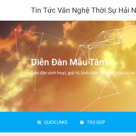
Tin Tức Văn Nghệ Thời Sự Hải 
Diễn Đàn Mẫu Tâm
Diễn đàn sinh hoạt, giải trí, bình luân, học hỏi, chia sẻ, vv.
QUICK LINKS
TRỢ GIÚP