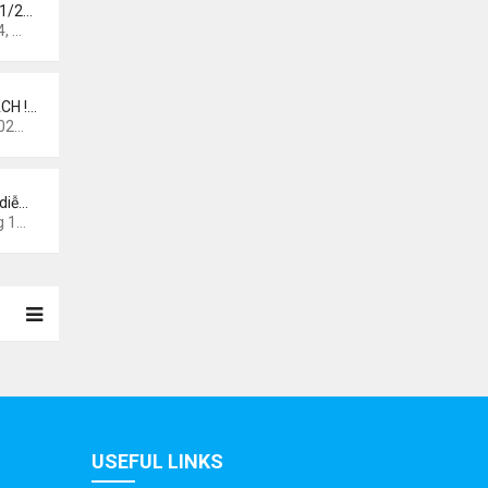
 1/2…
 pm
CH !…
0 am
diễ…
44 am
USEFUL LINKS