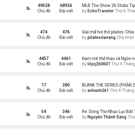
49528
68926
MLB The Show 26 Stubs Tip
Chủ đề
Bài viết
by
EchoTraveler
Thứ 6 Tháng 8 07, 2026 12:
474
476
Giải mã hơi thở pilates: Chìa
Chủ đề
Bài viết
by
pilatesdanang
Chủ nhật Tháng 7 27, 2025 12:5
4457
4461
Đam mê thể thao và Ngôn n
Chủ đề
Bài viết
by
lilyq260601
Thứ 4 Tháng 7 22, 2026 7:1
17
280
BLANK THE SERIES (PHẦN 2
Chủ đề
Bài viết
by
anhanh2k1
Thứ 4 Tháng 5 29, 2024 3:1
54
346
Re: Dòng Thơ Nhạc Lục Bát 
Chủ đề
Bài viết
by
Nguyễn Thành Sáng
Thứ 4 Tháng 8 05, 2