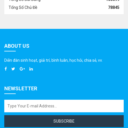
Tổng Số Chủ Đề
78845
ABOUT US
Diễn đàn sinh hoạt, giải trí, bình luân, học hỏi, chia sẻ, vv.
NEWSLETTER
SUBSCRIBE