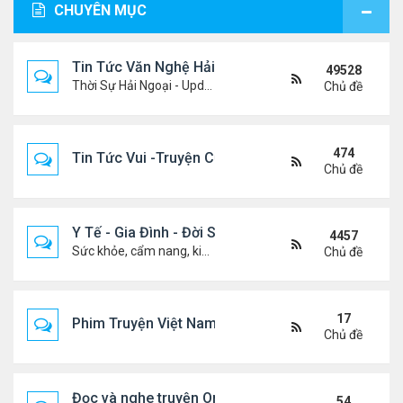
CHUYÊN MỤC
Tin Tức Văn Nghệ Hải Ngoại
49528
Thời Sự Hải Ngoại - Updated constantly!
Chủ đề
474
Tin Tức Vui -Truyện Cười- Video Hài
Chủ đề
Y Tế - Gia Đình - Đời Sống
4457
Sức khỏe, cẩm nang, kiến thức, hành trang cuộc đời .....
Chủ đề
17
Phim Truyện Việt Nam Online
Chủ đề
Đọc và nghe truyện Online
54