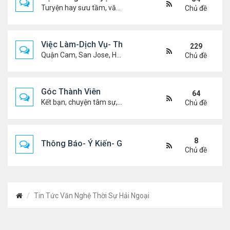
Turyện hay sưu tầm, văn học, truyện ma, truyện kinh dị ...v.v
Chủ đề
Việc Làm-Dịch Vụ- Thuê Nhà
229
Quận Cam, San Jose, Houston, Dallas v.v.
Chủ đề
Góc Thành Viên
64
Kết bạn, chuyện tâm sự, biết nghõ cùng ai, chit chat ....
Chủ đề
8
Thông Báo- Ý Kiến- Góp Ý- Liên Lạc
Chủ đề
Tin Tức Văn Nghệ Thời Sự Hải Ngoại