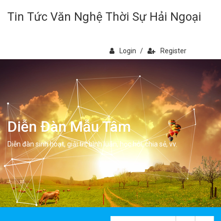
Tin Tức Văn Nghệ Thời Sự Hải Ngoại
Login
/
Register
Diễn Đàn Mẫu Tâm
Diễn đàn sinh hoạt, giải trí, bình luân, học hỏi, chia sẻ, vv.