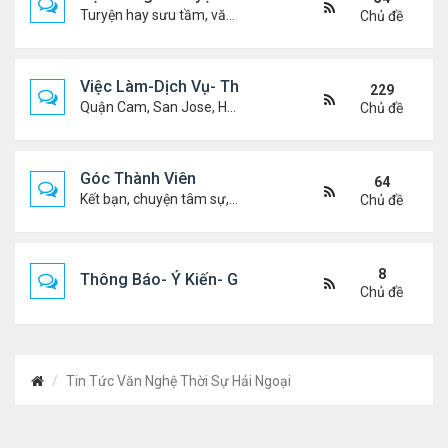
Turyện hay sưu tầm, văn học, truyện ma, truyện kinh dị ...v.v
Chủ đề
Việc Làm-Dịch Vụ- Thuê Nhà
229
Quận Cam, San Jose, Houston, Dallas v.v.
Chủ đề
Góc Thành Viên
64
Kết bạn, chuyện tâm sự, biết nghõ cùng ai, chit chat ....
Chủ đề
8
Thông Báo- Ý Kiến- Góp Ý- Liên Lạc
Chủ đề
Tin Tức Văn Nghệ Thời Sự Hải Ngoại