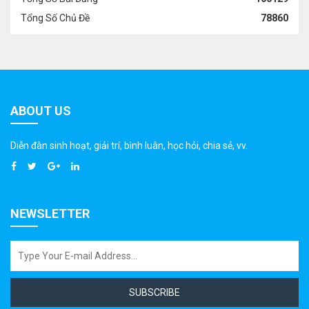
Tổng Số Chủ Đề
78860
ABOUT US
Diễn đàn sinh hoạt, giải trí, bình luân, học hỏi, chia sẻ, vv.
NEWSLETTER
SUBSCRIBE