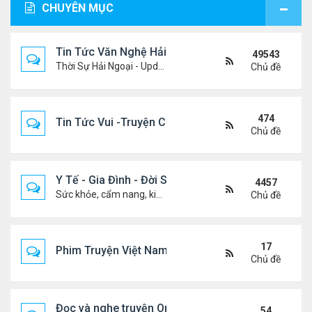
CHUYÊN MỤC
Tin Tức Văn Nghệ Hải Ngoại
49543
Thời Sự Hải Ngoại - Updated constantly!
Chủ đề
474
Tin Tức Vui -Truyện Cười- Video Hài
Chủ đề
Y Tế - Gia Đình - Đời Sống
4457
Sức khỏe, cẩm nang, kiến thức, hành trang cuộc đời .....
Chủ đề
17
Phim Truyện Việt Nam Online
Chủ đề
Đọc và nghe truyện Online
54