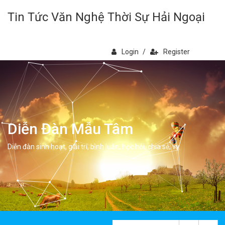
Tin Tức Văn Nghệ Thời Sự Hải Ngoại
Login
/
Register
Diễn Đàn Mẫu Tâm
Diễn đàn sinh hoạt, giải trí, bình luân, học hỏi, chia sẻ, vv.