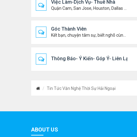
Việc Làm-Dịch Vụ- Thuê Nhà
Quận Cam, San Jose, Houston, Dallas v.v.
Góc Thành Viên
Kết bạn, chuyện tâm sự, biết nghõ cùng ai, chit chat ....
Thông Báo- Ý Kiến- Góp Ý- Liên Lạc
Tin Tức Văn Nghệ Thời Sự Hải Ngoại
ABOUT US