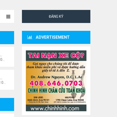
ĐĂNG KÝ
ADVERTISEMENT
ư…
 pm
 …
9 pm