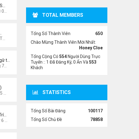
 S…
2 pm
TOTAL MEMBERS
…
Tổng Số Thành Viên
650
7 pm
Chào Mừng Thành Viên Mới Nhất:
Honey Cloe
Tổng Cộng Có
554
Người Dùng Trực
gữ t…
Tuyến :: 1 Đã Đăng Ký, 0 Ẩn Và
553
3 pm
Khách
)
STATISTICS
6 am
Tổng Số Bài Đăng
100117
Trí…
Tổng Số Chủ Đề
78858
026 8:49 pm