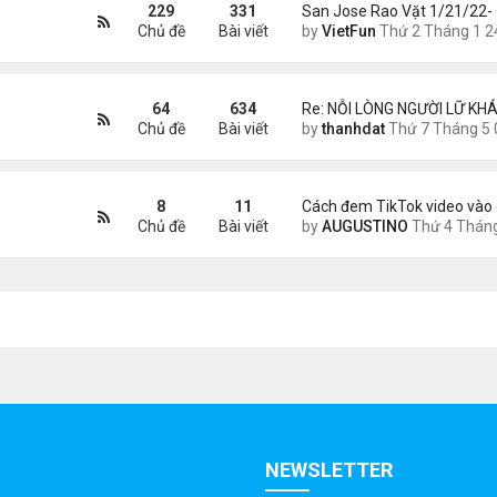
229
331
San Jose Rao Vặt 1/21/22-
Chủ đề
Bài viết
by
VietFun
Thứ 2 Tháng 1 24, 2022 10:25
64
634
Re: NỖI LÒNG NGƯỜI LỮ KHÁ
Chủ đề
Bài viết
by
thanhdat
Thứ 7 Tháng 5 02, 2026 8:4
8
11
Cách đem TikTok video vào 
Chủ đề
Bài viết
by
AUGUSTINO
Thứ 4 Tháng 11 11, 2020 11:
NEWSLETTER