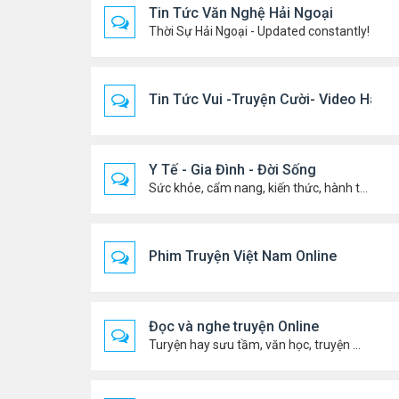
Tin Tức Văn Nghệ Hải Ngoại
Thời Sự Hải Ngoại - Updated constantly!
Tin Tức Vui -Truyện Cười- Video Hài
Y Tế - Gia Đình - Đời Sống
Sức khỏe, cẩm nang, kiến thức, hành trang cuộc đời .....
Phim Truyện Việt Nam Online
Đọc và nghe truyện Online
Turyện hay sưu tầm, văn học, truyện ma, truyện kinh dị ...v.v