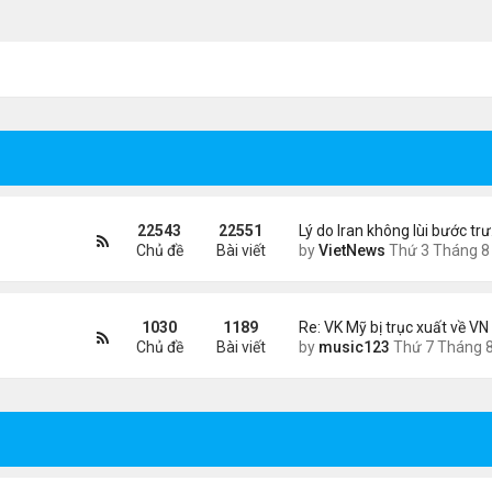
22543
22551
Lý do Iran không lùi bước tr
Chủ đề
Bài viết
by
VietNews
Thứ 3 Tháng 8 04, 2026 4:32
1030
1189
Re: VK Mỹ bị trục xuất về VN
Chủ đề
Bài viết
by
music123
Thứ 7 Tháng 8 08, 2026 4:5