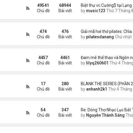
49541
68944
Biệt thự vc Cường$ tại Lạng
Chủ đề
Bài viết
by
music123
Thứ 7 Tháng 8 08, 2026 7:0
474
476
Giải mã hơi thở pilates: Chìa
Chủ đề
Bài viết
by
pilatesdanang
Chủ nhật Tháng 7 27, 2025 12:5
4457
4461
Đam mê thể thao và Ngôn n
Chủ đề
Bài viết
by
lilyq260601
Thứ 4 Tháng 7 22, 2026 7:1
17
280
BLANK THE SERIES (PHẦN 2
Chủ đề
Bài viết
by
anhanh2k1
Thứ 4 Tháng 5 29, 2024 3:1
54
347
Re: Dòng Thơ Nhạc Lục Bát 
Chủ đề
Bài viết
by
Nguyễn Thành Sáng
Thứ 6 Tháng 8 07, 2