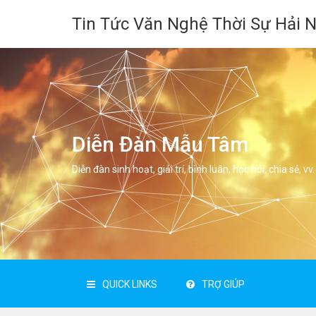
Tin Tức Văn Nghệ Thời Sự Hải 
Diễn Đàn Mẫu Tâm
Diễn đàn sinh hoạt, giải trí, bình luân, học hỏi, chia sẻ, vv.
QUICK LINKS
TRỢ GIÚP