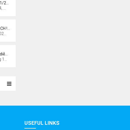
 1/2…
 pm
CH !…
0 am
diễ…
44 am
USEFUL LINKS