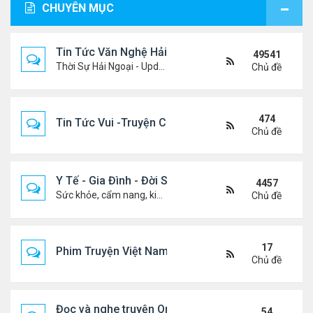
CHUYÊN MỤC
Tin Tức Văn Nghệ Hải Ngoại
49541
Thời Sự Hải Ngoại - Updated constantly!
Chủ đề
474
Tin Tức Vui -Truyện Cười- Video Hài
Chủ đề
Y Tế - Gia Đình - Đời Sống
4457
Sức khỏe, cẩm nang, kiến thức, hành trang cuộc đời .....
Chủ đề
17
Phim Truyện Việt Nam Online
Chủ đề
Đọc và nghe truyện Online
54