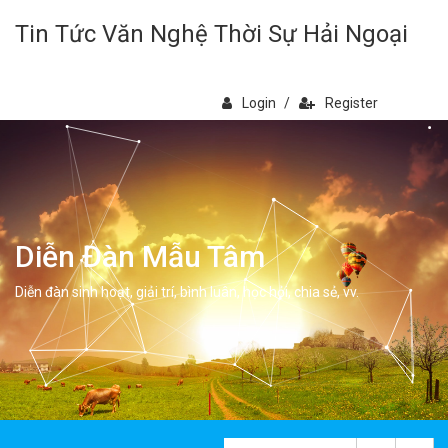
Tin Tức Văn Nghệ Thời Sự Hải Ngoại
Login
/
Register
Diễn Đàn Mẫu Tâm
Diễn đàn sinh hoạt, giải trí, bình luân, học hỏi, chia sẻ, vv.