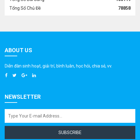
Tổng Số Chủ Đề
78858
ABOUT US
Diễn đàn sinh hoạt, giải trí, bình luân, học hỏi, chia sẻ, vv.
NEWSLETTER
SUBSCRIBE