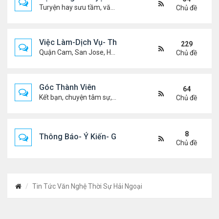
Turyện hay sưu tầm, văn học, truyện ma, truyện kinh dị ...v.v
Chủ đề
Việc Làm-Dịch Vụ- Thuê Nhà
229
Quận Cam, San Jose, Houston, Dallas v.v.
Chủ đề
Góc Thành Viên
64
Kết bạn, chuyện tâm sự, biết nghõ cùng ai, chit chat ....
Chủ đề
8
Thông Báo- Ý Kiến- Góp Ý- Liên Lạc
Chủ đề
Tin Tức Văn Nghệ Thời Sự Hải Ngoại