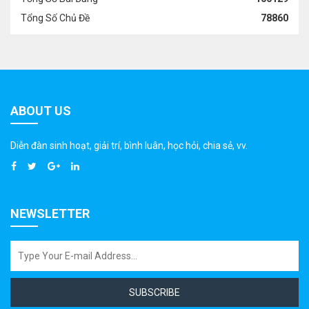
Tổng Số Chủ Đề
78860
ABOUT US
Diễn đàn sinh hoạt, giải trí, bình luân, học hỏi, chia sẻ, vv.
NEWSLETTER
SUBSCRIBE