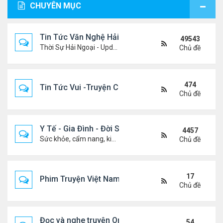
CHUYÊN MỤC
Tin Tức Văn Nghệ Hải Ngoại
49543
Thời Sự Hải Ngoại - Updated constantly!
Chủ đề
474
Tin Tức Vui -Truyện Cười- Video Hài
Chủ đề
Y Tế - Gia Đình - Đời Sống
4457
Sức khỏe, cẩm nang, kiến thức, hành trang cuộc đời .....
Chủ đề
17
Phim Truyện Việt Nam Online
Chủ đề
Đọc và nghe truyện Online
54