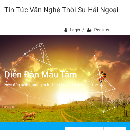
Tin Tức Văn Nghệ Thời Sự Hải Ngoại
Login
/
Register
Diễn Đàn Mẫu Tâm
Diễn đàn sinh hoạt, giải trí, bình luân, học hỏi, chia sẻ, vv.