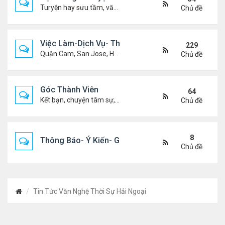
Turyện hay sưu tầm, văn học, truyện ma, truyện kinh dị ...v.v
Chủ đề
Việc Làm-Dịch Vụ- Thuê Nhà
229
Quận Cam, San Jose, Houston, Dallas v.v.
Chủ đề
Góc Thành Viên
64
Kết bạn, chuyện tâm sự, biết nghõ cùng ai, chit chat ....
Chủ đề
8
Thông Báo- Ý Kiến- Góp Ý- Liên Lạc
Chủ đề
Tin Tức Văn Nghệ Thời Sự Hải Ngoại