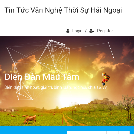
Tin Tức Văn Nghệ Thời Sự Hải Ngoại
Login
/
Register
Diễn Đàn Mẫu Tâm
Diễn đàn sinh hoạt, giải trí, bình luân, học hỏi, chia sẻ, vv.