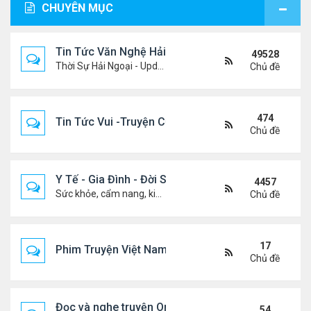
CHUYÊN MỤC
Tin Tức Văn Nghệ Hải Ngoại
49528
Thời Sự Hải Ngoại - Updated constantly!
Chủ đề
474
Tin Tức Vui -Truyện Cười- Video Hài
Chủ đề
Y Tế - Gia Đình - Đời Sống
4457
Sức khỏe, cẩm nang, kiến thức, hành trang cuộc đời .....
Chủ đề
17
Phim Truyện Việt Nam Online
Chủ đề
Đọc và nghe truyện Online
54