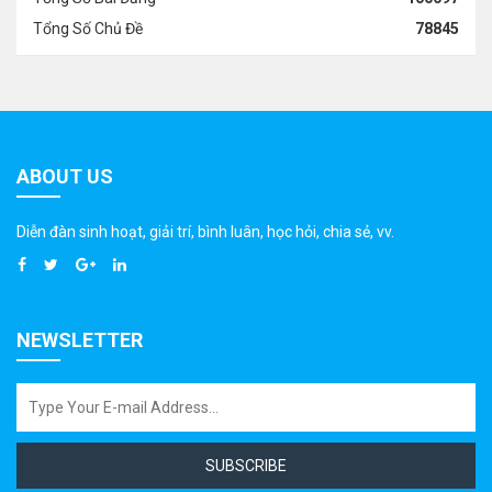
Tổng Số Chủ Đề
78845
ABOUT US
Diễn đàn sinh hoạt, giải trí, bình luân, học hỏi, chia sẻ, vv.
NEWSLETTER
SUBSCRIBE