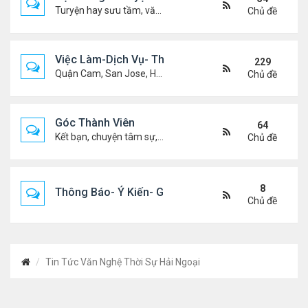
Turyện hay sưu tầm, văn học, truyện ma, truyện kinh dị ...v.v
Chủ đề
Việc Làm-Dịch Vụ- Thuê Nhà
229
Quận Cam, San Jose, Houston, Dallas v.v.
Chủ đề
Góc Thành Viên
64
Kết bạn, chuyện tâm sự, biết nghõ cùng ai, chit chat ....
Chủ đề
8
Thông Báo- Ý Kiến- Góp Ý- Liên Lạc
Chủ đề
Tin Tức Văn Nghệ Thời Sự Hải Ngoại