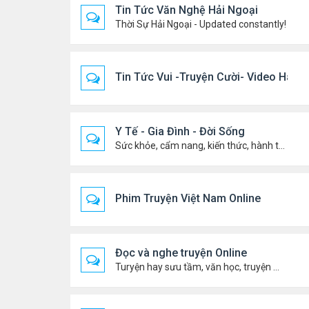
Tin Tức Văn Nghệ Hải Ngoại
Thời Sự Hải Ngoại - Updated constantly!
Tin Tức Vui -Truyện Cười- Video Hài
Y Tế - Gia Đình - Đời Sống
Sức khỏe, cẩm nang, kiến thức, hành trang cuộc đời .....
Phim Truyện Việt Nam Online
Đọc và nghe truyện Online
Turyện hay sưu tầm, văn học, truyện ma, truyện kinh dị ...v.v