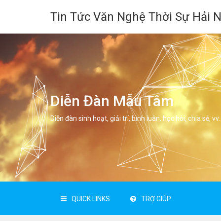
Tin Tức Văn Nghệ Thời Sự Hải 
Diễn Đàn Mẫu Tâm
Diễn đàn sinh hoạt, giải trí, bình luân, học hỏi, chia sẻ, vv.
QUICK LINKS
TRỢ GIÚP