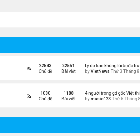
22543
22551
Lý do Iran không lùi bước tr
Chủ đề
Bài viết
by
VietNews
Thứ 3 Tháng 8 04, 2026 4:32
1030
1188
4 người trong gđ gốc Việt th
Chủ đề
Bài viết
by
music123
Thứ 5 Tháng 8 06, 2026 4:0