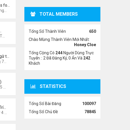
s fo…
31 am
TOTAL MEMBERS
…
Tổng Số Thành Viên
650
7 pm
Chào Mừng Thành Viên Mới Nhất:
Honey Cloe
Tổng Cộng Có
244
Người Dùng Trực
gữ t…
Tuyến :: 2 Đã Đăng Ký, 0 Ẩn Và
242
3 pm
Khách
)
STATISTICS
6 am
Tổng Số Bài Đăng
100097
Trí…
Tổng Số Chủ Đề
78845
026 8:58 pm