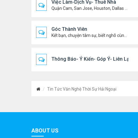
Việc Làm-Dịch Vụ- Thuê Nhà
Quận Cam, San Jose, Houston, Dallas v.v.
Góc Thành Viên
Kết bạn, chuyện tâm sự, biết nghõ cùng ai, chit chat ....
Thông Báo- Ý Kiến- Góp Ý- Liên Lạc
Tin Tức Văn Nghệ Thời Sự Hải Ngoại
ABOUT US