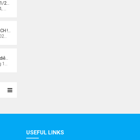
 1/2…
 pm
CH !…
0 am
diễ…
44 am
USEFUL LINKS