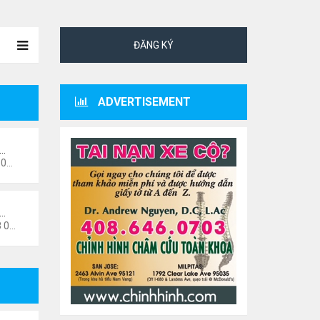
ĐĂNG KÝ
ADVERTISEMENT
ư…
 pm
i…
6 pm