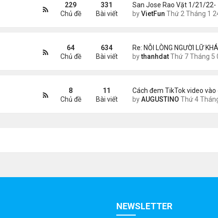
229
331
San Jose Rao Vặt 1/21/22-
Chủ đề
Bài viết
by
VietFun
Thứ 2 Tháng 1 24, 2022 10:25
64
634
Re: NỖI LÒNG NGƯỜI LỮ KHÁ
Chủ đề
Bài viết
by
thanhdat
Thứ 7 Tháng 5 02, 2026 8:4
8
11
Cách đem TikTok video vào 
Chủ đề
Bài viết
by
AUGUSTINO
Thứ 4 Tháng 11 11, 2020 11:
NEWSLETTER