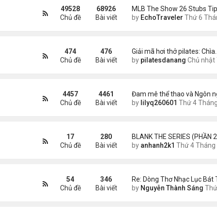
49528
68926
MLB The Show 26 Stubs Tip
Chủ đề
Bài viết
by
EchoTraveler
Thứ 6 Tháng 8 07, 2026 12:
474
476
Giải mã hơi thở pilates: Chìa
Chủ đề
Bài viết
by
pilatesdanang
Chủ nhật Tháng 7 27, 2025 12:5
4457
4461
Đam mê thể thao và Ngôn n
Chủ đề
Bài viết
by
lilyq260601
Thứ 4 Tháng 7 22, 2026 7:1
17
280
BLANK THE SERIES (PHẦN 2
Chủ đề
Bài viết
by
anhanh2k1
Thứ 4 Tháng 5 29, 2024 3:1
54
346
Re: Dòng Thơ Nhạc Lục Bát 
Chủ đề
Bài viết
by
Nguyễn Thành Sáng
Thứ 4 Tháng 8 05, 2