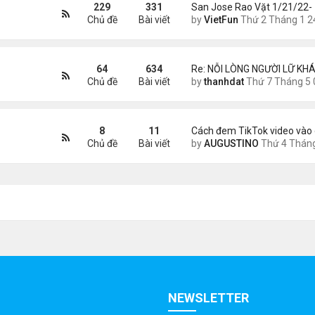
229
331
San Jose Rao Vặt 1/21/22-
Chủ đề
Bài viết
by
VietFun
Thứ 2 Tháng 1 24, 2022 10:25
64
634
Re: NỖI LÒNG NGƯỜI LỮ KHÁ
Chủ đề
Bài viết
by
thanhdat
Thứ 7 Tháng 5 02, 2026 8:4
8
11
Cách đem TikTok video vào 
Chủ đề
Bài viết
by
AUGUSTINO
Thứ 4 Tháng 11 11, 2020 11:
NEWSLETTER