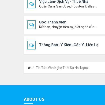
Việc Làm-Dịch Vụ- Thuê Nhà
Quận Cam, San Jose, Houston, Dallas v.v.
Góc Thành Viên
Kết bạn, chuyện tâm sự, biết nghõ cùng ai, chit chat ....
Thông Báo- Ý Kiến- Góp Ý- Liên Lạc
Tin Tức Văn Nghệ Thời Sự Hải Ngoại
ABOUT US