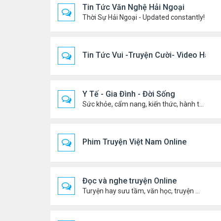
Tin Tức Văn Nghệ Hải Ngoại
Thời Sự Hải Ngoại - Updated constantly!
Tin Tức Vui -Truyện Cười- Video Hài
Y Tế - Gia Đình - Đời Sống
Sức khỏe, cẩm nang, kiến thức, hành trang cuộc đời .....
Phim Truyện Việt Nam Online
Đọc và nghe truyện Online
Turyện hay sưu tầm, văn học, truyện ma, truyện kinh dị ...v.v