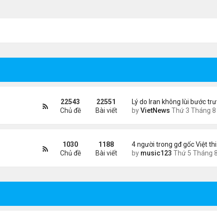
22543
22551
Lý do Iran không lùi bước tr
Chủ đề
Bài viết
by
VietNews
Thứ 3 Tháng 8 04, 2026 4:32
1030
1188
4 người trong gđ gốc Việt th
Chủ đề
Bài viết
by
music123
Thứ 5 Tháng 8 06, 2026 4:0