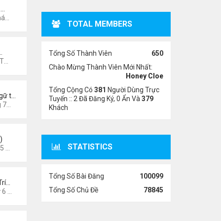
 …
13 pm
TOTAL MEMBERS
…
Tổng Số Thành Viên
650
7 pm
Chào Mừng Thành Viên Mới Nhất:
Honey Cloe
Tổng Cộng Có
381
Người Dùng Trực
gữ t…
Tuyến :: 2 Đã Đăng Ký, 0 Ẩn Và
379
3 pm
Khách
)
STATISTICS
6 am
Tổng Số Bài Đăng
100099
Trí…
Tổng Số Chủ Đề
78845
026 8:49 pm