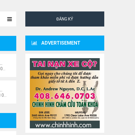
ĐĂNG KÝ
ADVERTISEMENT
ư…
 pm
i…
6 pm