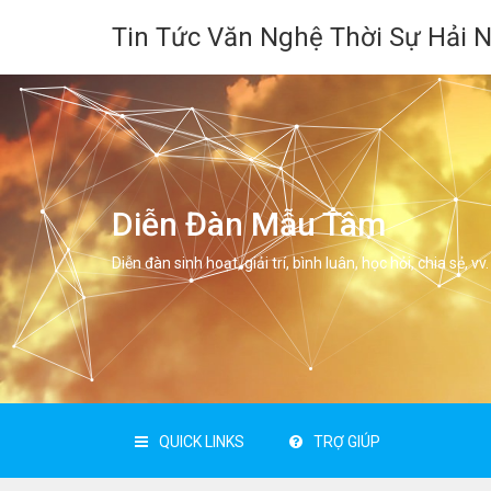
Tin Tức Văn Nghệ Thời Sự Hải 
Diễn Đàn Mẫu Tâm
Diễn đàn sinh hoạt, giải trí, bình luân, học hỏi, chia sẻ, vv.
QUICK LINKS
TRỢ GIÚP