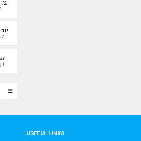
 1/2…
 pm
CH !…
0 am
diễ…
44 am
USEFUL LINKS