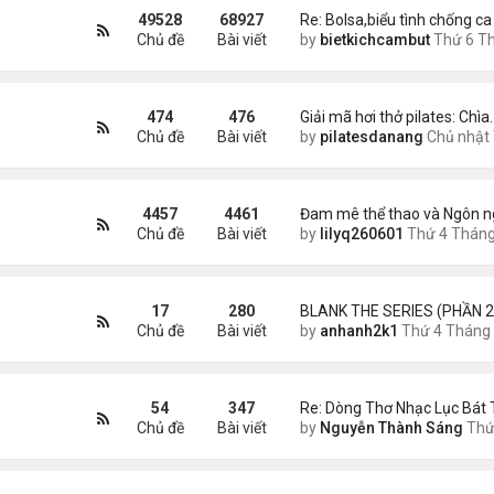
49528
68927
Re: Bolsa,biểu tình chống ca
Chủ đề
Bài viết
by
bietkichcambut
Thứ 6 Tháng 8 07, 2026 8:
474
476
Giải mã hơi thở pilates: Chìa
Chủ đề
Bài viết
by
pilatesdanang
Chủ nhật Tháng 7 27, 2025 12:5
4457
4461
Đam mê thể thao và Ngôn n
Chủ đề
Bài viết
by
lilyq260601
Thứ 4 Tháng 7 22, 2026 7:1
17
280
BLANK THE SERIES (PHẦN 2
Chủ đề
Bài viết
by
anhanh2k1
Thứ 4 Tháng 5 29, 2024 3:1
54
347
Re: Dòng Thơ Nhạc Lục Bát 
Chủ đề
Bài viết
by
Nguyễn Thành Sáng
Thứ 6 Tháng 8 07, 2