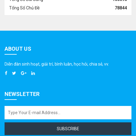
Tổng Số Chủ Đề
78844
ABOUT US
Diễn đàn sinh hoạt, giải trí, bình luân, học hỏi, chia sẻ, vv.
NEWSLETTER
SUBSCRIBE