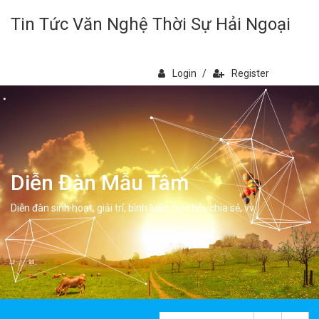
Tin Tức Văn Nghệ Thời Sự Hải Ngoại
Login
/
Register
Diễn Đàn Mẫu Tâm
Diễn đàn sinh hoạt, giải trí, bình luân, học hỏi, chia sẻ, vv.