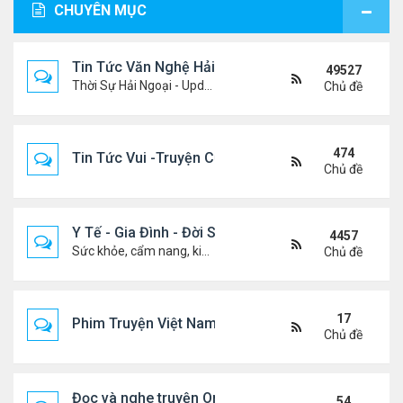
CHUYÊN MỤC
Tin Tức Văn Nghệ Hải Ngoại
49527
Thời Sự Hải Ngoại - Updated constantly!
Chủ đề
474
Tin Tức Vui -Truyện Cười- Video Hài
Chủ đề
Y Tế - Gia Đình - Đời Sống
4457
Sức khỏe, cẩm nang, kiến thức, hành trang cuộc đời .....
Chủ đề
17
Phim Truyện Việt Nam Online
Chủ đề
Đọc và nghe truyện Online
54