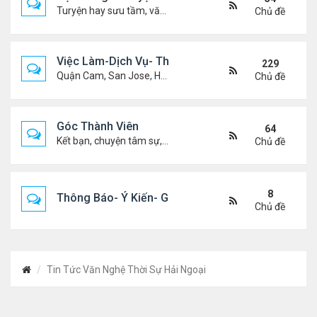
Turyện hay sưu tầm, văn học, truyện ma, truyện kinh dị ...v.v
Chủ đề
Việc Làm-Dịch Vụ- Thuê Nhà
229
Quận Cam, San Jose, Houston, Dallas v.v.
Chủ đề
Góc Thành Viên
64
Kết bạn, chuyện tâm sự, biết nghõ cùng ai, chit chat ....
Chủ đề
8
Thông Báo- Ý Kiến- Góp Ý- Liên Lạc
Chủ đề
Tin Tức Văn Nghệ Thời Sự Hải Ngoại