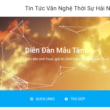
Tin Tức Văn Nghệ Thời Sự Hải 
Diễn Đàn Mẫu Tâm
Diễn đàn sinh hoạt, giải trí, bình luân, học hỏi, chia sẻ, vv.
QUICK LINKS
TRỢ GIÚP