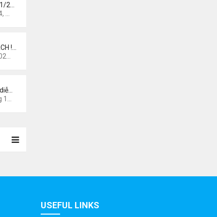
 1/2…
 pm
CH !…
0 am
diễ…
44 am
USEFUL LINKS