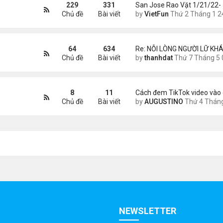
229
331
San Jose Rao Vặt 1/21/22-
Chủ đề
Bài viết
by
VietFun
Thứ 2 Tháng 1 24, 2022 10:25
64
634
Re: NỖI LÒNG NGƯỜI LỮ KHÁ
Chủ đề
Bài viết
by
thanhdat
Thứ 7 Tháng 5 02, 2026 8:4
8
11
Cách đem TikTok video vào 
Chủ đề
Bài viết
by
AUGUSTINO
Thứ 4 Tháng 11 11, 2020 11:
NEWSLETTER