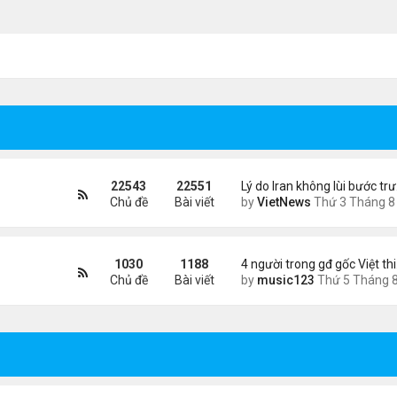
22543
22551
Lý do Iran không lùi bước tr
Chủ đề
Bài viết
by
VietNews
Thứ 3 Tháng 8 04, 2026 4:32
1030
1188
4 người trong gđ gốc Việt th
Chủ đề
Bài viết
by
music123
Thứ 5 Tháng 8 06, 2026 4:0