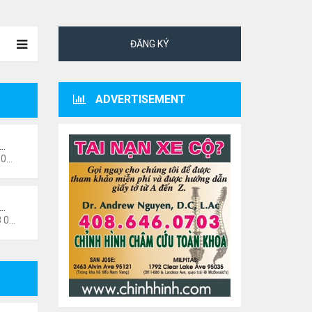
ĐĂNG KÝ
ADVERTISEMENT
ư…
 pm
i…
6 pm