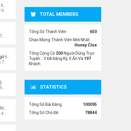
 t…
9 pm
TOTAL MEMBERS
…
Tổng Số Thành Viên
650
7 pm
Chào Mừng Thành Viên Mới Nhất:
Honey Cloe
Tổng Cộng Có
200
Người Dùng Trực
gữ t…
Tuyến :: 3 Đã Đăng Ký, 0 Ẩn Và
197
3 pm
Khách
)
STATISTICS
6 am
Tổng Số Bài Đăng
100095
Trí…
Tổng Số Chủ Đề
78844
026 8:58 pm