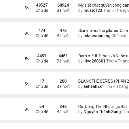
49527
68924
Mỹ siết chặt quyền công dân
Chủ đề
Bài viết
by
music123
Thứ 5 Tháng 8 06, 2026 5:0
474
476
Giải mã hơi thở pilates: Chìa
Chủ đề
Bài viết
by
pilatesdanang
Chủ nhật Tháng 7 27, 2025 12:5
4457
4461
Đam mê thể thao và Ngôn n
Chủ đề
Bài viết
by
lilyq260601
Thứ 4 Tháng 7 22, 2026 7:1
17
280
BLANK THE SERIES (PHẦN 2
Chủ đề
Bài viết
by
anhanh2k1
Thứ 4 Tháng 5 29, 2024 3:1
54
346
Re: Dòng Thơ Nhạc Lục Bát 
Chủ đề
Bài viết
by
Nguyễn Thành Sáng
Thứ 4 Tháng 8 05, 2