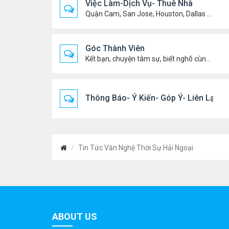
Việc Làm-Dịch Vụ- Thuê Nhà
Quận Cam, San Jose, Houston, Dallas v.v.
Góc Thành Viên
Kết bạn, chuyện tâm sự, biết nghõ cùng ai, chit chat ....
Thông Báo- Ý Kiến- Góp Ý- Liên Lạc
Tin Tức Văn Nghệ Thời Sự Hải Ngoại
ABOUT US