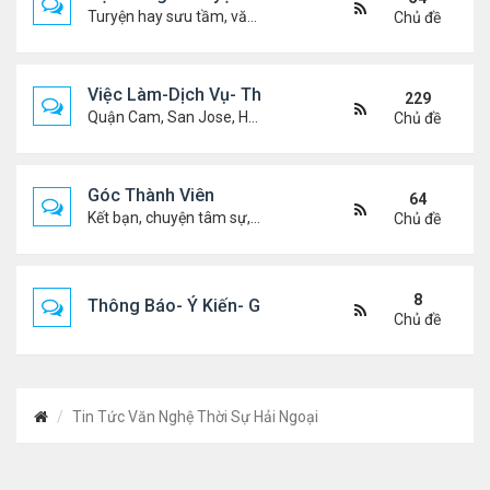
Turyện hay sưu tầm, văn học, truyện ma, truyện kinh dị ...v.v
Chủ đề
Việc Làm-Dịch Vụ- Thuê Nhà
229
Quận Cam, San Jose, Houston, Dallas v.v.
Chủ đề
Góc Thành Viên
64
Kết bạn, chuyện tâm sự, biết nghõ cùng ai, chit chat ....
Chủ đề
8
Thông Báo- Ý Kiến- Góp Ý- Liên Lạc
Chủ đề
Tin Tức Văn Nghệ Thời Sự Hải Ngoại