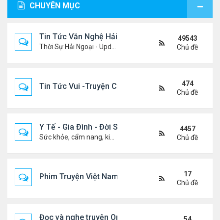
CHUYÊN MỤC
Tin Tức Văn Nghệ Hải Ngoại
49543
Thời Sự Hải Ngoại - Updated constantly!
Chủ đề
474
Tin Tức Vui -Truyện Cười- Video Hài
Chủ đề
Y Tế - Gia Đình - Đời Sống
4457
Sức khỏe, cẩm nang, kiến thức, hành trang cuộc đời .....
Chủ đề
17
Phim Truyện Việt Nam Online
Chủ đề
Đọc và nghe truyện Online
54