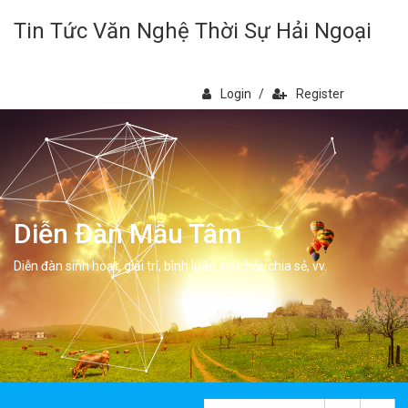
Tin Tức Văn Nghệ Thời Sự Hải Ngoại
Login
/
Register
Diễn Đàn Mẫu Tâm
Diễn đàn sinh hoạt, giải trí, bình luân, học hỏi, chia sẻ, vv.