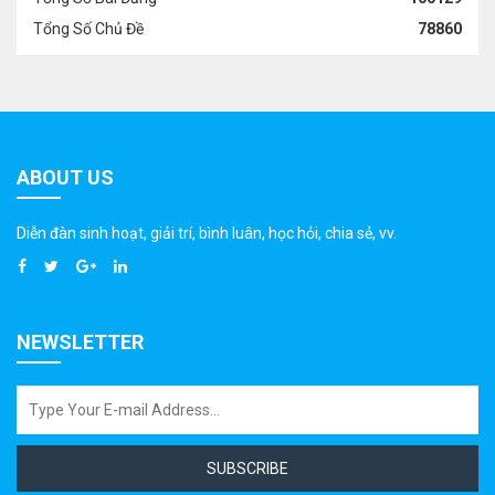
Tổng Số Chủ Đề
78860
ABOUT US
Diễn đàn sinh hoạt, giải trí, bình luân, học hỏi, chia sẻ, vv.
NEWSLETTER
SUBSCRIBE