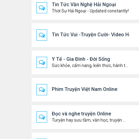
Tin Tức Văn Nghệ Hải Ngoại
Thời Sự Hải Ngoại - Updated constantly!
Tin Tức Vui -Truyện Cười- Video Hài
Y Tế - Gia Đình - Đời Sống
Sức khỏe, cẩm nang, kiến thức, hành trang cuộc đời .....
Phim Truyện Việt Nam Online
Đọc và nghe truyện Online
Turyện hay sưu tầm, văn học, truyện ma, truyện kinh dị ...v.v