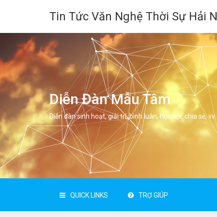
Tin Tức Văn Nghệ Thời Sự Hải 
Diễn Đàn Mẫu Tâm
Diễn đàn sinh hoạt, giải trí, bình luân, học hỏi, chia sẻ, vv.
QUICK LINKS
TRỢ GIÚP