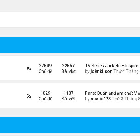
22549
22557
TV Series Jackets – Inspire
Chủ đề
Bài viết
by
johnbilson
Thứ 4 Tháng 8 05, 2026 7:51
1029
1187
Paris: Quán ănđ ậm chất Việ
Chủ đề
Bài viết
by
music123
Thứ 3 Tháng 8 04, 2026 5:3