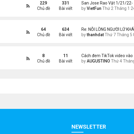
229
331
San Jose Rao Vặt 1/21/22-
Chủ đề
Bài viết
by
VietFun
Thứ 2 Tháng 1 24, 2022 10:25
64
634
Re: NỖI LÒNG NGƯỜI LỮ KHÁ
Chủ đề
Bài viết
by
thanhdat
Thứ 7 Tháng 5 02, 2026 8:4
8
11
Cách đem TikTok video vào 
Chủ đề
Bài viết
by
AUGUSTINO
Thứ 4 Tháng 11 11, 2020 11:
NEWSLETTER