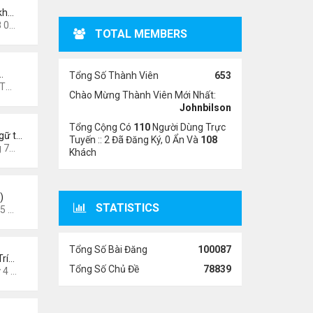
kh…
5 pm
TOTAL MEMBERS
…
Tổng Số Thành Viên
653
7 pm
Chào Mừng Thành Viên Mới Nhất:
Johnbilson
Tổng Cộng Có
110
Người Dùng Trực
gữ t…
Tuyến :: 2 Đã Đăng Ký, 0 Ẩn Và
108
3 pm
Khách
)
STATISTICS
6 am
Tổng Số Bài Đăng
100087
Trí…
Tổng Số Chủ Đề
78839
026 8:58 pm