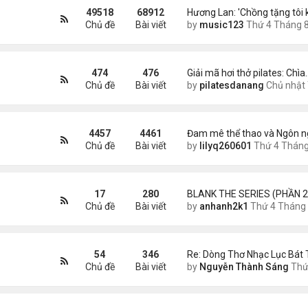
49518
68912
Hương Lan: 'Chồng tặng tôi 
Chủ đề
Bài viết
by
music123
Thứ 4 Tháng 8 05, 2026 7:1
474
476
Giải mã hơi thở pilates: Chìa
Chủ đề
Bài viết
by
pilatesdanang
Chủ nhật Tháng 7 27, 2025 12:5
4457
4461
Đam mê thể thao và Ngôn n
Chủ đề
Bài viết
by
lilyq260601
Thứ 4 Tháng 7 22, 2026 7:1
17
280
BLANK THE SERIES (PHẦN 2
Chủ đề
Bài viết
by
anhanh2k1
Thứ 4 Tháng 5 29, 2024 3:1
54
346
Re: Dòng Thơ Nhạc Lục Bát 
Chủ đề
Bài viết
by
Nguyễn Thành Sáng
Thứ 4 Tháng 8 05, 2