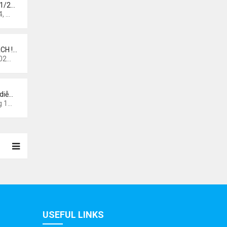
 1/2…
 pm
CH !…
0 am
diễ…
44 am
USEFUL LINKS