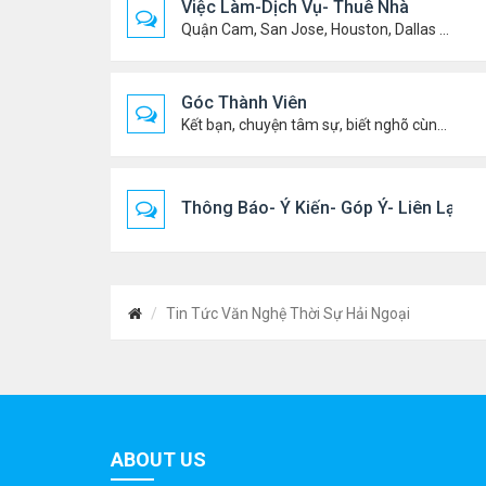
Việc Làm-Dịch Vụ- Thuê Nhà
Quận Cam, San Jose, Houston, Dallas v.v.
Góc Thành Viên
Kết bạn, chuyện tâm sự, biết nghõ cùng ai, chit chat ....
Thông Báo- Ý Kiến- Góp Ý- Liên Lạc
Tin Tức Văn Nghệ Thời Sự Hải Ngoại
ABOUT US