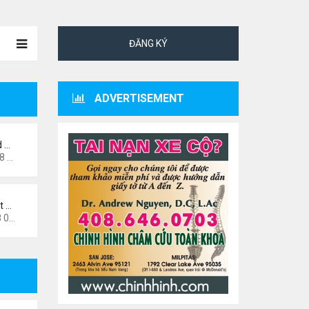
ĐĂNG KÝ
ADVERTISEMENT
d …
 pm
t …
1 pm