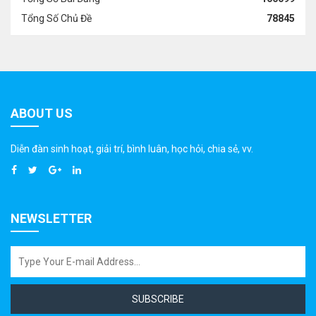
Tổng Số Chủ Đề
78845
ABOUT US
Diễn đàn sinh hoạt, giải trí, bình luân, học hỏi, chia sẻ, vv.
NEWSLETTER
SUBSCRIBE