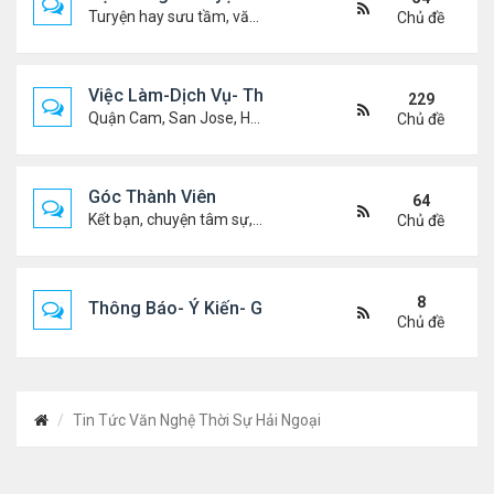
Turyện hay sưu tầm, văn học, truyện ma, truyện kinh dị ...v.v
Chủ đề
Việc Làm-Dịch Vụ- Thuê Nhà
229
Quận Cam, San Jose, Houston, Dallas v.v.
Chủ đề
Góc Thành Viên
64
Kết bạn, chuyện tâm sự, biết nghõ cùng ai, chit chat ....
Chủ đề
8
Thông Báo- Ý Kiến- Góp Ý- Liên Lạc
Chủ đề
Tin Tức Văn Nghệ Thời Sự Hải Ngoại