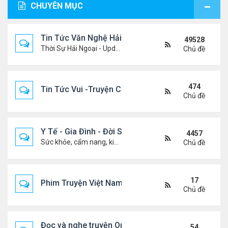
CHUYÊN MỤC
Tin Tức Văn Nghệ Hải Ngoại
49528
Thời Sự Hải Ngoại - Updated constantly!
Chủ đề
474
Tin Tức Vui -Truyện Cười- Video Hài
Chủ đề
Y Tế - Gia Đình - Đời Sống
4457
Sức khỏe, cẩm nang, kiến thức, hành trang cuộc đời .....
Chủ đề
17
Phim Truyện Việt Nam Online
Chủ đề
Đọc và nghe truyện Online
54