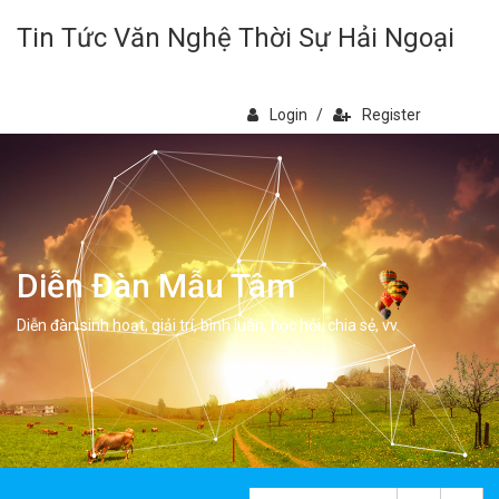
Tin Tức Văn Nghệ Thời Sự Hải Ngoại
Login
/
Register
Diễn Đàn Mẫu Tâm
Diễn đàn sinh hoạt, giải trí, bình luân, học hỏi, chia sẻ, vv.