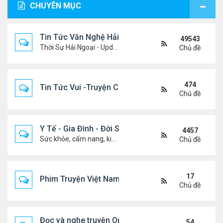
CHUYÊN MỤC
Tin Tức Văn Nghệ Hải Ngoại
49543
Thời Sự Hải Ngoại - Updated constantly!
Chủ đề
474
Tin Tức Vui -Truyện Cười- Video Hài
Chủ đề
Y Tế - Gia Đình - Đời Sống
4457
Sức khỏe, cẩm nang, kiến thức, hành trang cuộc đời .....
Chủ đề
17
Phim Truyện Việt Nam Online
Chủ đề
Đọc và nghe truyện Online
54