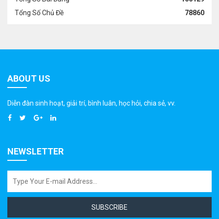
Tổng Số Chủ Đề
78860
ABOUT US
Diễn đàn sinh hoạt, giải trí, bình luân, học hỏi, chia sẻ, vv.
NEWSLETTER
SUBSCRIBE