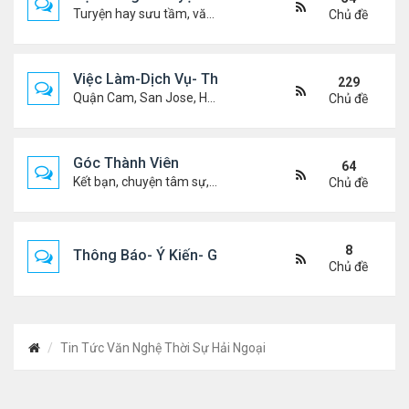
Turyện hay sưu tầm, văn học, truyện ma, truyện kinh dị ...v.v
Chủ đề
Việc Làm-Dịch Vụ- Thuê Nhà
229
Quận Cam, San Jose, Houston, Dallas v.v.
Chủ đề
Góc Thành Viên
64
Kết bạn, chuyện tâm sự, biết nghõ cùng ai, chit chat ....
Chủ đề
8
Thông Báo- Ý Kiến- Góp Ý- Liên Lạc
Chủ đề
Tin Tức Văn Nghệ Thời Sự Hải Ngoại