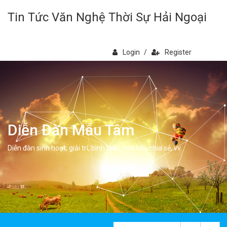
Tin Tức Văn Nghệ Thời Sự Hải Ngoại
Login
/
Register
Diễn Đàn Mẫu Tâm
Diễn đàn sinh hoạt, giải trí, bình luân, học hỏi, chia sẻ, vv.