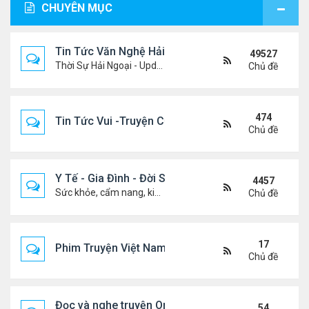
CHUYÊN MỤC
Tin Tức Văn Nghệ Hải Ngoại
49527
Thời Sự Hải Ngoại - Updated constantly!
Chủ đề
474
Tin Tức Vui -Truyện Cười- Video Hài
Chủ đề
Y Tế - Gia Đình - Đời Sống
4457
Sức khỏe, cẩm nang, kiến thức, hành trang cuộc đời .....
Chủ đề
17
Phim Truyện Việt Nam Online
Chủ đề
Đọc và nghe truyện Online
54