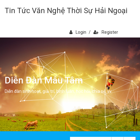
Tin Tức Văn Nghệ Thời Sự Hải Ngoại
Login
/
Register
Diễn Đàn Mẫu Tâm
Diễn đàn sinh hoạt, giải trí, bình luân, học hỏi, chia sẻ, vv.