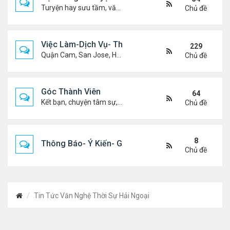
Turyện hay sưu tầm, văn học, truyện ma, truyện kinh dị ...v.v
Chủ đề
Việc Làm-Dịch Vụ- Thuê Nhà
229
Quận Cam, San Jose, Houston, Dallas v.v.
Chủ đề
Góc Thành Viên
64
Kết bạn, chuyện tâm sự, biết nghõ cùng ai, chit chat ....
Chủ đề
8
Thông Báo- Ý Kiến- Góp Ý- Liên Lạc
Chủ đề
Tin Tức Văn Nghệ Thời Sự Hải Ngoại