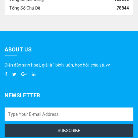
Tổng Số Chủ Đề
78844
ABOUT US
Diễn đàn sinh hoạt, giải trí, bình luân, học hỏi, chia sẻ, vv.
NEWSLETTER
SUBSCRIBE