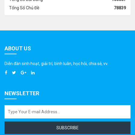
Tổng Số Chủ Đề
78839
ABOUT US
Diễn đàn sinh hoạt, giải trí, bình luân, học hỏi, chia sẻ, vv.
NEWSLETTER
SUBSCRIBE