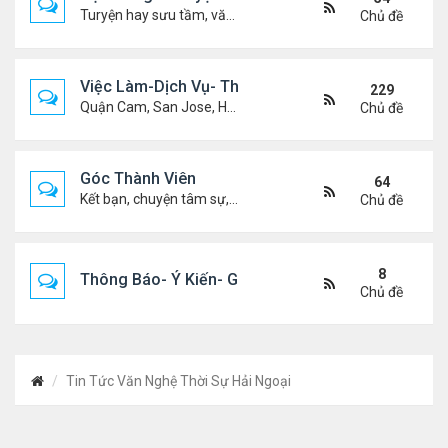
Turyện hay sưu tầm, văn học, truyện ma, truyện kinh dị ...v.v
Chủ đề
Việc Làm-Dịch Vụ- Thuê Nhà
229
Quận Cam, San Jose, Houston, Dallas v.v.
Chủ đề
Góc Thành Viên
64
Kết bạn, chuyện tâm sự, biết nghõ cùng ai, chit chat ....
Chủ đề
8
Thông Báo- Ý Kiến- Góp Ý- Liên Lạc
Chủ đề
Tin Tức Văn Nghệ Thời Sự Hải Ngoại