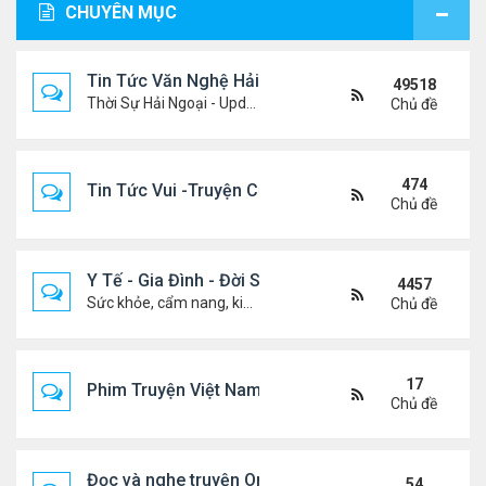
CHUYÊN MỤC
Tin Tức Văn Nghệ Hải Ngoại
49518
Thời Sự Hải Ngoại - Updated constantly!
Chủ đề
474
Tin Tức Vui -Truyện Cười- Video Hài
Chủ đề
Y Tế - Gia Đình - Đời Sống
4457
Sức khỏe, cẩm nang, kiến thức, hành trang cuộc đời .....
Chủ đề
17
Phim Truyện Việt Nam Online
Chủ đề
Đọc và nghe truyện Online
54