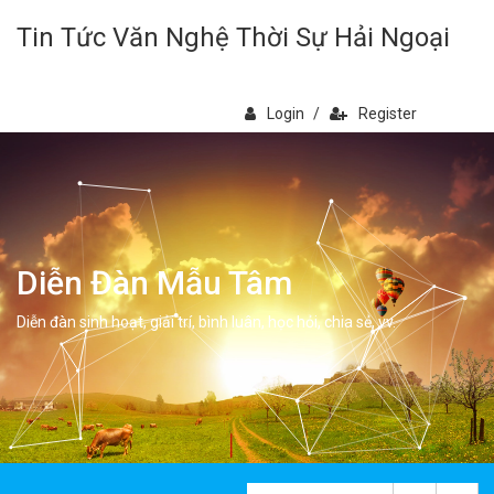
Tin Tức Văn Nghệ Thời Sự Hải Ngoại
Login
/
Register
Diễn Đàn Mẫu Tâm
Diễn đàn sinh hoạt, giải trí, bình luân, học hỏi, chia sẻ, vv.