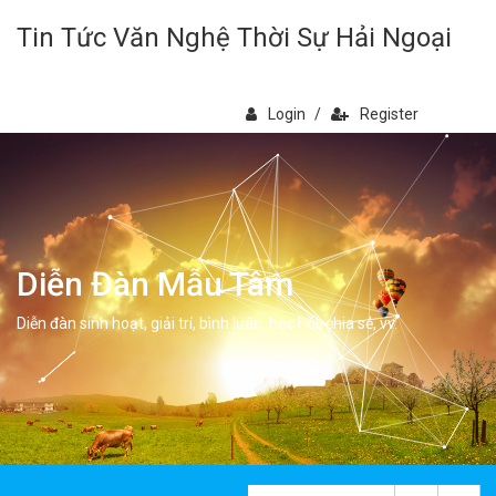
Tin Tức Văn Nghệ Thời Sự Hải Ngoại
Login
/
Register
Diễn Đàn Mẫu Tâm
Diễn đàn sinh hoạt, giải trí, bình luân, học hỏi, chia sẻ, vv.