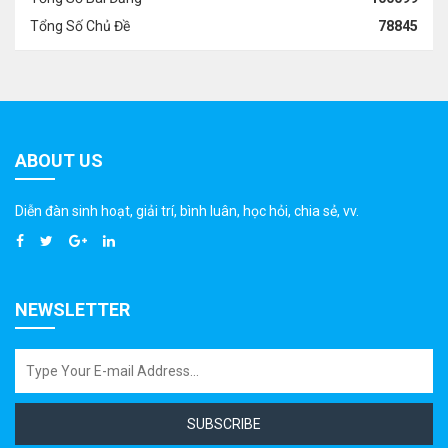
Tổng Số Chủ Đề
78845
ABOUT US
Diễn đàn sinh hoạt, giải trí, bình luân, học hỏi, chia sẻ, vv.
NEWSLETTER
SUBSCRIBE