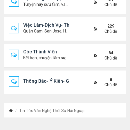
Turyện hay sưu tầm, văn học, truyện ma, truyện kinh dị ...v.v
Chủ đề
Việc Làm-Dịch Vụ- Thuê Nhà
229
Quận Cam, San Jose, Houston, Dallas v.v.
Chủ đề
Góc Thành Viên
64
Kết bạn, chuyện tâm sự, biết nghõ cùng ai, chit chat ....
Chủ đề
8
Thông Báo- Ý Kiến- Góp Ý- Liên Lạc
Chủ đề
Tin Tức Văn Nghệ Thời Sự Hải Ngoại