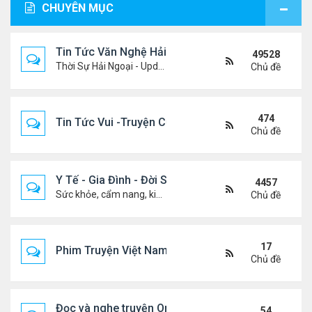
CHUYÊN MỤC
Tin Tức Văn Nghệ Hải Ngoại
49528
Thời Sự Hải Ngoại - Updated constantly!
Chủ đề
474
Tin Tức Vui -Truyện Cười- Video Hài
Chủ đề
Y Tế - Gia Đình - Đời Sống
4457
Sức khỏe, cẩm nang, kiến thức, hành trang cuộc đời .....
Chủ đề
17
Phim Truyện Việt Nam Online
Chủ đề
Đọc và nghe truyện Online
54