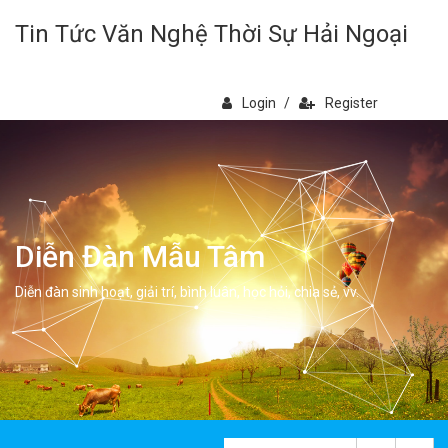
Tin Tức Văn Nghệ Thời Sự Hải Ngoại
Login
/
Register
Diễn Đàn Mẫu Tâm
Diễn đàn sinh hoạt, giải trí, bình luân, học hỏi, chia sẻ, vv.