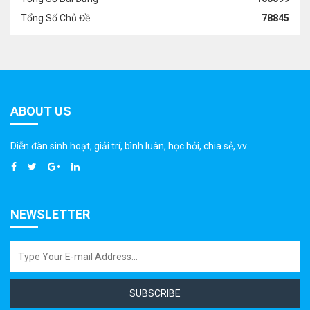
Tổng Số Chủ Đề
78845
ABOUT US
Diễn đàn sinh hoạt, giải trí, bình luân, học hỏi, chia sẻ, vv.
NEWSLETTER
SUBSCRIBE