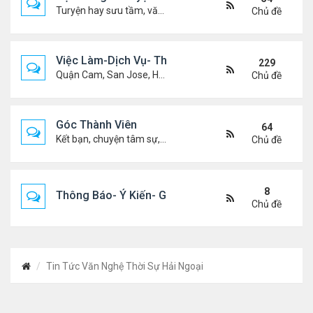
Turyện hay sưu tầm, văn học, truyện ma, truyện kinh dị ...v.v
Chủ đề
Việc Làm-Dịch Vụ- Thuê Nhà
229
Quận Cam, San Jose, Houston, Dallas v.v.
Chủ đề
Góc Thành Viên
64
Kết bạn, chuyện tâm sự, biết nghõ cùng ai, chit chat ....
Chủ đề
8
Thông Báo- Ý Kiến- Góp Ý- Liên Lạc
Chủ đề
Tin Tức Văn Nghệ Thời Sự Hải Ngoại