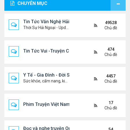
CHUYÊN MỤC
Tin Tức Văn Nghệ Hải Ngoại
49528
Thời Sự Hải Ngoại - Updated constantly!
Chủ đề
474
Tin Tức Vui -Truyện Cười- Video Hài
Chủ đề
Y Tế - Gia Đình - Đời Sống
4457
Sức khỏe, cẩm nang, kiến thức, hành trang cuộc đời .....
Chủ đề
17
Phim Truyện Việt Nam Online
Chủ đề
Đọc và nghe truyện Online
54