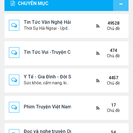
CHUYÊN MỤC
Tin Tức Văn Nghệ Hải Ngoại
49528
Thời Sự Hải Ngoại - Updated constantly!
Chủ đề
474
Tin Tức Vui -Truyện Cười- Video Hài
Chủ đề
Y Tế - Gia Đình - Đời Sống
4457
Sức khỏe, cẩm nang, kiến thức, hành trang cuộc đời .....
Chủ đề
17
Phim Truyện Việt Nam Online
Chủ đề
Đọc và nghe truyện Online
54