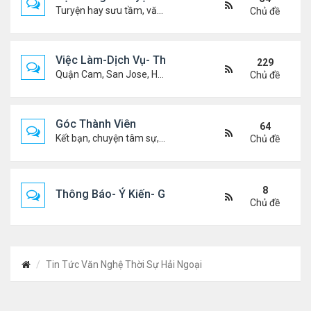
Turyện hay sưu tầm, văn học, truyện ma, truyện kinh dị ...v.v
Chủ đề
Việc Làm-Dịch Vụ- Thuê Nhà
229
Quận Cam, San Jose, Houston, Dallas v.v.
Chủ đề
Góc Thành Viên
64
Kết bạn, chuyện tâm sự, biết nghõ cùng ai, chit chat ....
Chủ đề
8
Thông Báo- Ý Kiến- Góp Ý- Liên Lạc
Chủ đề
Tin Tức Văn Nghệ Thời Sự Hải Ngoại