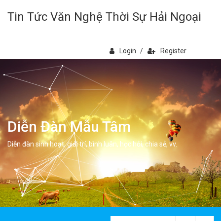
Tin Tức Văn Nghệ Thời Sự Hải Ngoại
Login
/
Register
Diễn Đàn Mẫu Tâm
Diễn đàn sinh hoạt, giải trí, bình luân, học hỏi, chia sẻ, vv.