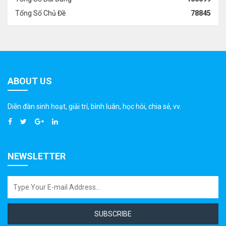
Tổng Số Chủ Đề
78845
ABOUT US
Diễn đàn sinh hoạt, giải trí, bình luân, học hỏi, chia sẻ, vv.
NEWSLETTER
SUBSCRIBE