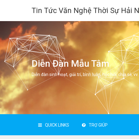
Tin Tức Văn Nghệ Thời Sự Hải 
Diễn Đàn Mẫu Tâm
Diễn đàn sinh hoạt, giải trí, bình luân, học hỏi, chia sẻ, vv.
QUICK LINKS
TRỢ GIÚP