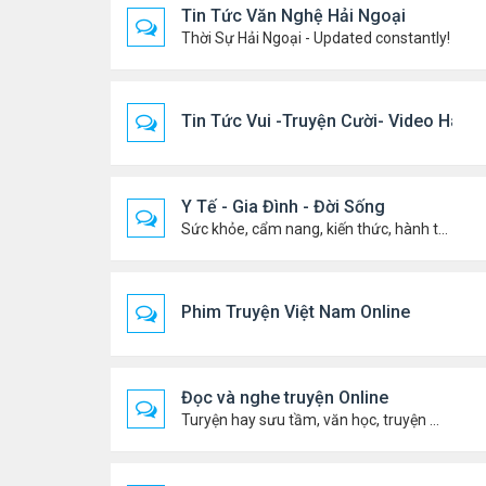
Tin Tức Văn Nghệ Hải Ngoại
Thời Sự Hải Ngoại - Updated constantly!
Tin Tức Vui -Truyện Cười- Video Hài
Y Tế - Gia Đình - Đời Sống
Sức khỏe, cẩm nang, kiến thức, hành trang cuộc đời .....
Phim Truyện Việt Nam Online
Đọc và nghe truyện Online
Turyện hay sưu tầm, văn học, truyện ma, truyện kinh dị ...v.v