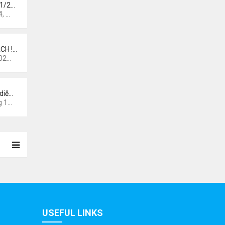
 1/2…
 pm
CH !…
0 am
diễ…
44 am
USEFUL LINKS