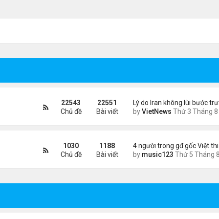
22543
22551
Lý do Iran không lùi bước tr
Chủ đề
Bài viết
by
VietNews
Thứ 3 Tháng 8 04, 2026 4:32
1030
1188
4 người trong gđ gốc Việt th
Chủ đề
Bài viết
by
music123
Thứ 5 Tháng 8 06, 2026 4:0