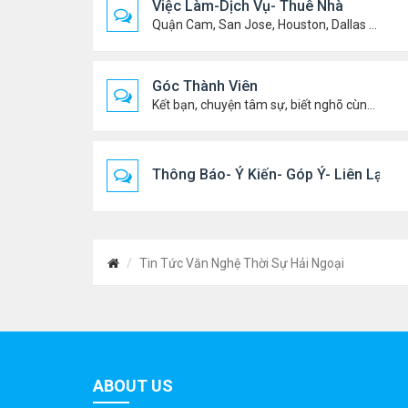
Việc Làm-Dịch Vụ- Thuê Nhà
Quận Cam, San Jose, Houston, Dallas v.v.
Góc Thành Viên
Kết bạn, chuyện tâm sự, biết nghõ cùng ai, chit chat ....
Thông Báo- Ý Kiến- Góp Ý- Liên Lạc
Tin Tức Văn Nghệ Thời Sự Hải Ngoại
ABOUT US