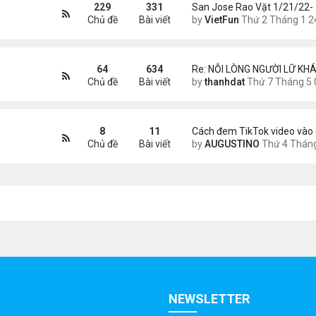
229
331
San Jose Rao Vặt 1/21/22-
Chủ đề
Bài viết
by
VietFun
Thứ 2 Tháng 1 24, 2022 10:25
64
634
Re: NỖI LÒNG NGƯỜI LỮ KHÁ
Chủ đề
Bài viết
by
thanhdat
Thứ 7 Tháng 5 02, 2026 8:4
8
11
Cách đem TikTok video vào 
Chủ đề
Bài viết
by
AUGUSTINO
Thứ 4 Tháng 11 11, 2020 11:
NEWSLETTER