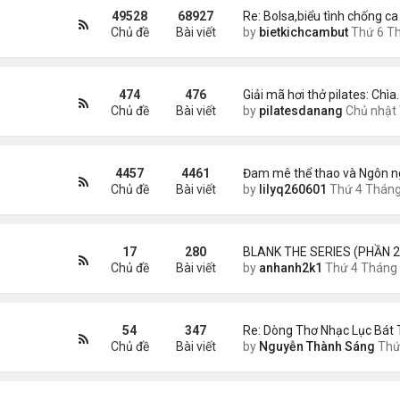
49528
68927
Re: Bolsa,biểu tình chống ca
Chủ đề
Bài viết
by
bietkichcambut
Thứ 6 Tháng 8 07, 2026 8:
474
476
Giải mã hơi thở pilates: Chìa
Chủ đề
Bài viết
by
pilatesdanang
Chủ nhật Tháng 7 27, 2025 12:5
4457
4461
Đam mê thể thao và Ngôn n
Chủ đề
Bài viết
by
lilyq260601
Thứ 4 Tháng 7 22, 2026 7:1
17
280
BLANK THE SERIES (PHẦN 2
Chủ đề
Bài viết
by
anhanh2k1
Thứ 4 Tháng 5 29, 2024 3:1
54
347
Re: Dòng Thơ Nhạc Lục Bát 
Chủ đề
Bài viết
by
Nguyễn Thành Sáng
Thứ 6 Tháng 8 07, 2