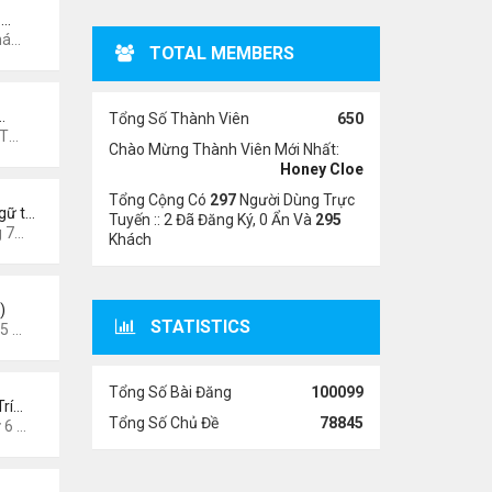
 …
13 pm
TOTAL MEMBERS
…
Tổng Số Thành Viên
650
7 pm
Chào Mừng Thành Viên Mới Nhất:
Honey Cloe
Tổng Cộng Có
297
Người Dùng Trực
gữ t…
Tuyến :: 2 Đã Đăng Ký, 0 Ẩn Và
295
3 pm
Khách
)
STATISTICS
6 am
Tổng Số Bài Đăng
100099
Trí…
Tổng Số Chủ Đề
78845
026 8:49 pm