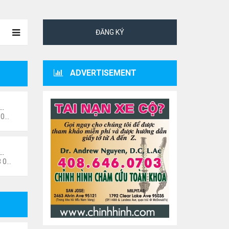
ĐĂNG KÝ
ADVERTISEMENT
ư…
 pm
i…
6 pm