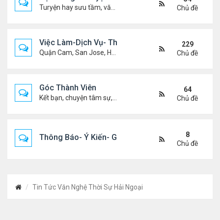
Turyện hay sưu tầm, văn học, truyện ma, truyện kinh dị ...v.v
Chủ đề
Việc Làm-Dịch Vụ- Thuê Nhà
229
Quận Cam, San Jose, Houston, Dallas v.v.
Chủ đề
Góc Thành Viên
64
Kết bạn, chuyện tâm sự, biết nghõ cùng ai, chit chat ....
Chủ đề
8
Thông Báo- Ý Kiến- Góp Ý- Liên Lạc
Chủ đề
Tin Tức Văn Nghệ Thời Sự Hải Ngoại