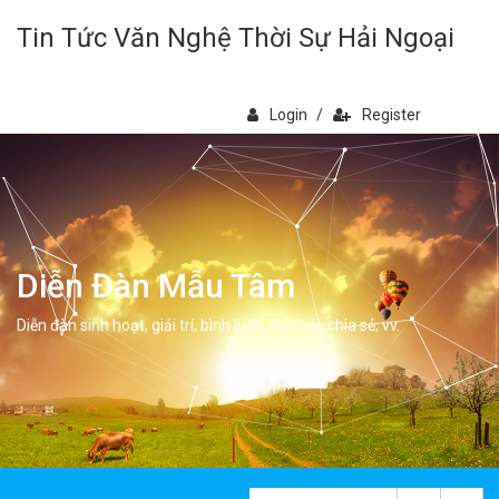
Tin Tức Văn Nghệ Thời Sự Hải Ngoại
Login
/
Register
Diễn Đàn Mẫu Tâm
Diễn đàn sinh hoạt, giải trí, bình luân, học hỏi, chia sẻ, vv.