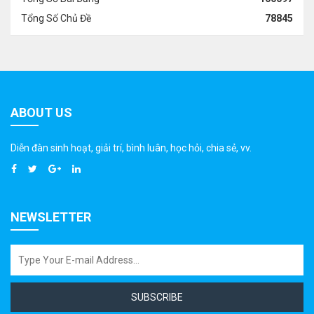
Tổng Số Chủ Đề
78845
ABOUT US
Diễn đàn sinh hoạt, giải trí, bình luân, học hỏi, chia sẻ, vv.
NEWSLETTER
SUBSCRIBE