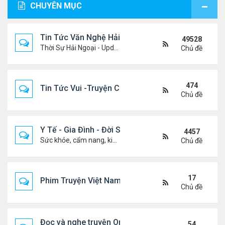
CHUYÊN MỤC
Tin Tức Văn Nghệ Hải Ngoại
49528
Thời Sự Hải Ngoại - Updated constantly!
Chủ đề
474
Tin Tức Vui -Truyện Cười- Video Hài
Chủ đề
Y Tế - Gia Đình - Đời Sống
4457
Sức khỏe, cẩm nang, kiến thức, hành trang cuộc đời .....
Chủ đề
17
Phim Truyện Việt Nam Online
Chủ đề
Đọc và nghe truyện Online
54