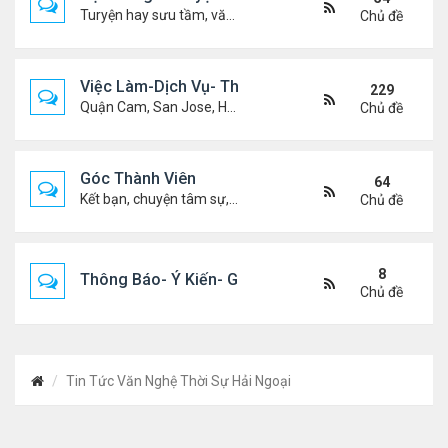
Turyện hay sưu tầm, văn học, truyện ma, truyện kinh dị ...v.v
Chủ đề
Việc Làm-Dịch Vụ- Thuê Nhà
229
Quận Cam, San Jose, Houston, Dallas v.v.
Chủ đề
Góc Thành Viên
64
Kết bạn, chuyện tâm sự, biết nghõ cùng ai, chit chat ....
Chủ đề
8
Thông Báo- Ý Kiến- Góp Ý- Liên Lạc
Chủ đề
Tin Tức Văn Nghệ Thời Sự Hải Ngoại