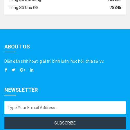
Tổng Số Chủ Đề
78845
ABOUT US
Diễn đàn sinh hoạt, giải trí, bình luân, học hỏi, chia sẻ, vv.
NEWSLETTER
SUBSCRIBE