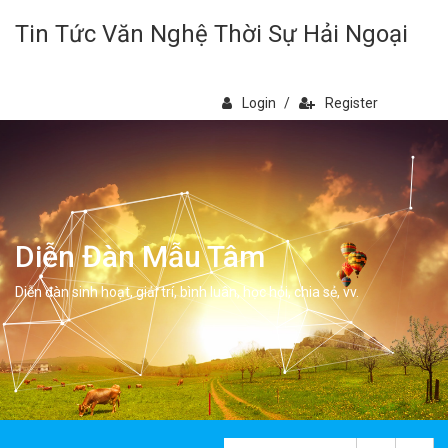
Tin Tức Văn Nghệ Thời Sự Hải Ngoại
Login
/
Register
Diễn Đàn Mẫu Tâm
Diễn đàn sinh hoạt, giải trí, bình luân, học hỏi, chia sẻ, vv.