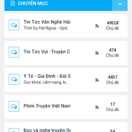
CHUYÊN MỤC
Tin Tức Văn Nghệ Hải Ngoại
49528
Thời Sự Hải Ngoại - Updated constantly!
Chủ đề
474
Tin Tức Vui -Truyện Cười- Video Hài
Chủ đề
Y Tế - Gia Đình - Đời Sống
4457
Sức khỏe, cẩm nang, kiến thức, hành trang cuộc đời .....
Chủ đề
17
Phim Truyện Việt Nam Online
Chủ đề
Đọc và nghe truyện Online
54