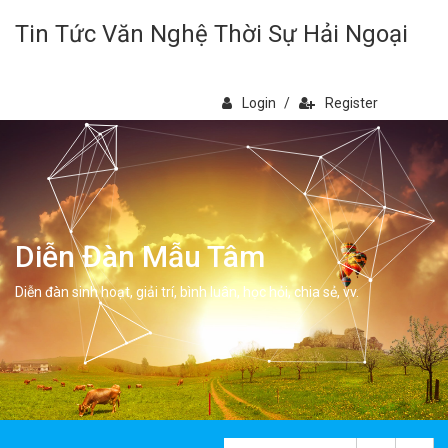
Tin Tức Văn Nghệ Thời Sự Hải Ngoại
Login
/
Register
Diễn Đàn Mẫu Tâm
Diễn đàn sinh hoạt, giải trí, bình luân, học hỏi, chia sẻ, vv.