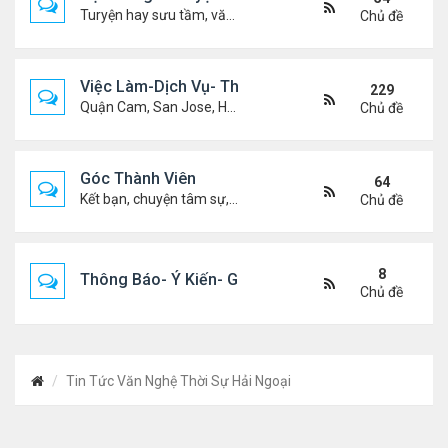
Turyện hay sưu tầm, văn học, truyện ma, truyện kinh dị ...v.v
Chủ đề
Việc Làm-Dịch Vụ- Thuê Nhà
229
Quận Cam, San Jose, Houston, Dallas v.v.
Chủ đề
Góc Thành Viên
64
Kết bạn, chuyện tâm sự, biết nghõ cùng ai, chit chat ....
Chủ đề
8
Thông Báo- Ý Kiến- Góp Ý- Liên Lạc
Chủ đề
Tin Tức Văn Nghệ Thời Sự Hải Ngoại