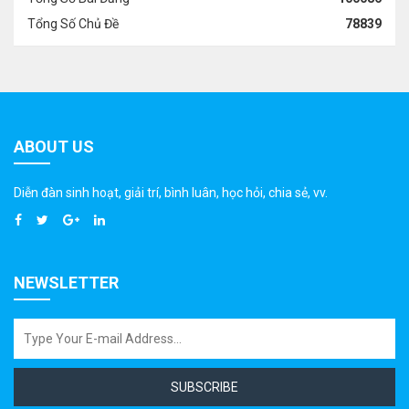
Tổng Số Chủ Đề
78839
ABOUT US
Diễn đàn sinh hoạt, giải trí, bình luân, học hỏi, chia sẻ, vv.
NEWSLETTER
SUBSCRIBE