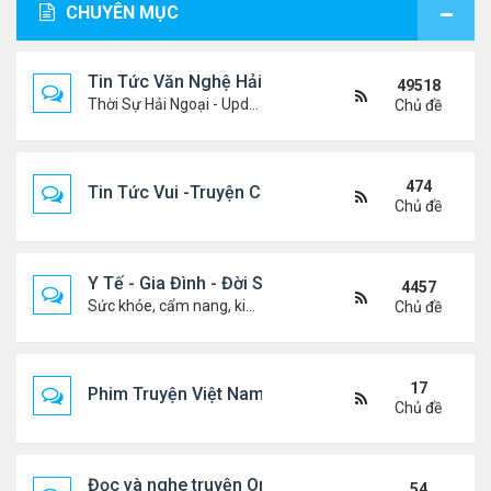
CHUYÊN MỤC
Tin Tức Văn Nghệ Hải Ngoại
49518
Thời Sự Hải Ngoại - Updated constantly!
Chủ đề
474
Tin Tức Vui -Truyện Cười- Video Hài
Chủ đề
Y Tế - Gia Đình - Đời Sống
4457
Sức khỏe, cẩm nang, kiến thức, hành trang cuộc đời .....
Chủ đề
17
Phim Truyện Việt Nam Online
Chủ đề
Đọc và nghe truyện Online
54