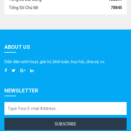
Tổng Số Chủ Đề
78845
ABOUT US
Diễn đàn sinh hoạt, giải trí, bình luân, học hỏi, chia sẻ, vv.
NEWSLETTER
SUBSCRIBE