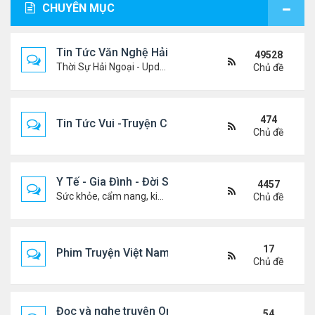
CHUYÊN MỤC
Tin Tức Văn Nghệ Hải Ngoại
49528
Thời Sự Hải Ngoại - Updated constantly!
Chủ đề
474
Tin Tức Vui -Truyện Cười- Video Hài
Chủ đề
Y Tế - Gia Đình - Đời Sống
4457
Sức khỏe, cẩm nang, kiến thức, hành trang cuộc đời .....
Chủ đề
17
Phim Truyện Việt Nam Online
Chủ đề
Đọc và nghe truyện Online
54