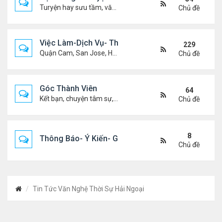
Turyện hay sưu tầm, văn học, truyện ma, truyện kinh dị ...v.v
Chủ đề
Việc Làm-Dịch Vụ- Thuê Nhà
229
Quận Cam, San Jose, Houston, Dallas v.v.
Chủ đề
Góc Thành Viên
64
Kết bạn, chuyện tâm sự, biết nghõ cùng ai, chit chat ....
Chủ đề
8
Thông Báo- Ý Kiến- Góp Ý- Liên Lạc
Chủ đề
Tin Tức Văn Nghệ Thời Sự Hải Ngoại