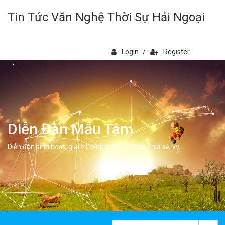
Tin Tức Văn Nghệ Thời Sự Hải Ngoại
Login
/
Register
Diễn Đàn Mẫu Tâm
Diễn đàn sinh hoạt, giải trí, bình luân, học hỏi, chia sẻ, vv.