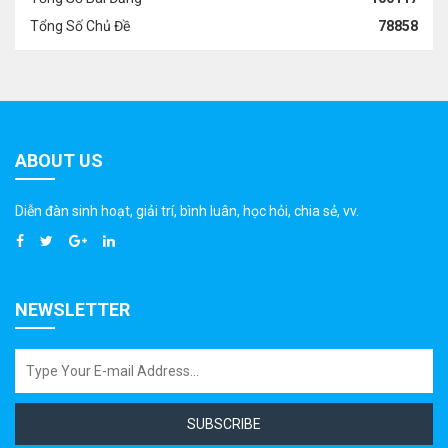
Tổng Số Chủ Đề
78858
ABOUT US
Diễn đàn sinh hoạt, giải trí, bình luân, học hỏi, chia sẻ, vv.
NEWSLETTER
SUBSCRIBE