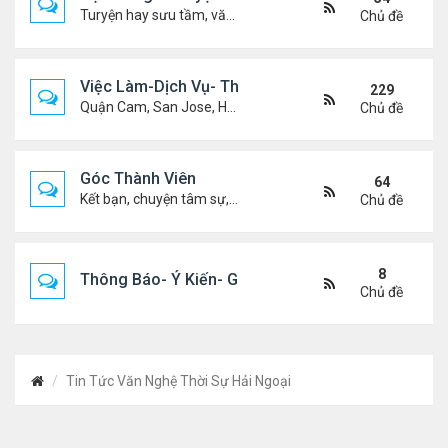
Turyện hay sưu tầm, văn học, truyện ma, truyện kinh dị ...v.v
Chủ đề
Việc Làm-Dịch Vụ- Thuê Nhà
229
Quận Cam, San Jose, Houston, Dallas v.v.
Chủ đề
Góc Thành Viên
64
Kết bạn, chuyện tâm sự, biết nghõ cùng ai, chit chat ....
Chủ đề
8
Thông Báo- Ý Kiến- Góp Ý- Liên Lạc
Chủ đề
Tin Tức Văn Nghệ Thời Sự Hải Ngoại