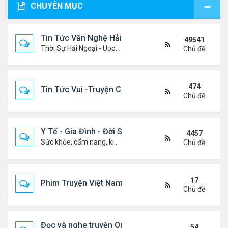
CHUYÊN MỤC
Tin Tức Văn Nghệ Hải Ngoại
49541
Thời Sự Hải Ngoại - Updated constantly!
Chủ đề
474
Tin Tức Vui -Truyện Cười- Video Hài
Chủ đề
Y Tế - Gia Đình - Đời Sống
4457
Sức khỏe, cẩm nang, kiến thức, hành trang cuộc đời .....
Chủ đề
17
Phim Truyện Việt Nam Online
Chủ đề
Đọc và nghe truyện Online
54