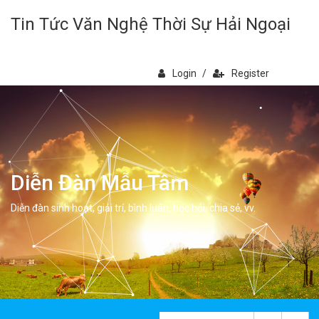
Tin Tức Văn Nghệ Thời Sự Hải Ngoại
Login
/
Register
Diễn Đàn Mẫu Tâm
Diễn đàn sinh hoạt, giải trí, bình luân, học hỏi, chia sẻ, vv.