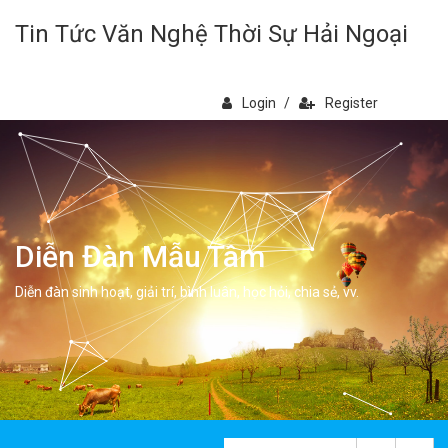
Tin Tức Văn Nghệ Thời Sự Hải Ngoại
Login
/
Register
Diễn Đàn Mẫu Tâm
Diễn đàn sinh hoạt, giải trí, bình luân, học hỏi, chia sẻ, vv.