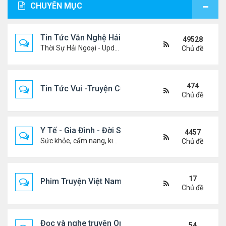
CHUYÊN MỤC
Tin Tức Văn Nghệ Hải Ngoại
49528
Thời Sự Hải Ngoại - Updated constantly!
Chủ đề
474
Tin Tức Vui -Truyện Cười- Video Hài
Chủ đề
Y Tế - Gia Đình - Đời Sống
4457
Sức khỏe, cẩm nang, kiến thức, hành trang cuộc đời .....
Chủ đề
17
Phim Truyện Việt Nam Online
Chủ đề
Đọc và nghe truyện Online
54