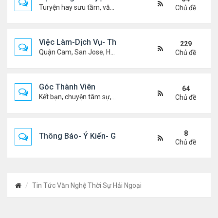
Turyện hay sưu tầm, văn học, truyện ma, truyện kinh dị ...v.v
Chủ đề
Việc Làm-Dịch Vụ- Thuê Nhà
229
Quận Cam, San Jose, Houston, Dallas v.v.
Chủ đề
Góc Thành Viên
64
Kết bạn, chuyện tâm sự, biết nghõ cùng ai, chit chat ....
Chủ đề
8
Thông Báo- Ý Kiến- Góp Ý- Liên Lạc
Chủ đề
Tin Tức Văn Nghệ Thời Sự Hải Ngoại