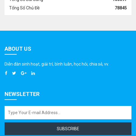
Tổng Số Chủ Đề
78845
ABOUT US
Diễn đàn sinh hoạt, giải trí, bình luân, học hỏi, chia sẻ, vv.
NEWSLETTER
SUBSCRIBE