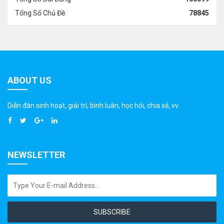
Tổng Số Chủ Đề
78845
ABOUT US
Diễn đàn sinh hoạt, giải trí, bình luân, học hỏi, chia sẻ, vv.
NEWSLETTER
SUBSCRIBE