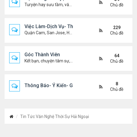
Turyện hay sưu tầm, văn học, truyện ma, truyện kinh dị ...v.v
Chủ đề
Việc Làm-Dịch Vụ- Thuê Nhà
229
Quận Cam, San Jose, Houston, Dallas v.v.
Chủ đề
Góc Thành Viên
64
Kết bạn, chuyện tâm sự, biết nghõ cùng ai, chit chat ....
Chủ đề
8
Thông Báo- Ý Kiến- Góp Ý- Liên Lạc
Chủ đề
Tin Tức Văn Nghệ Thời Sự Hải Ngoại