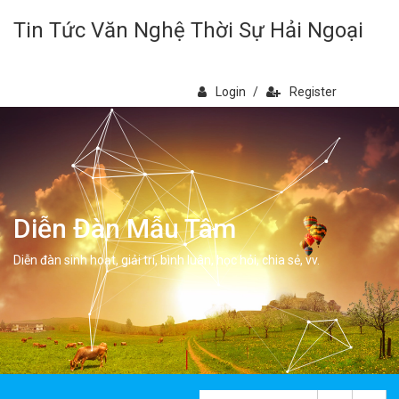
Tin Tức Văn Nghệ Thời Sự Hải Ngoại
Login
/
Register
Diễn Đàn Mẫu Tâm
Diễn đàn sinh hoạt, giải trí, bình luân, học hỏi, chia sẻ, vv.