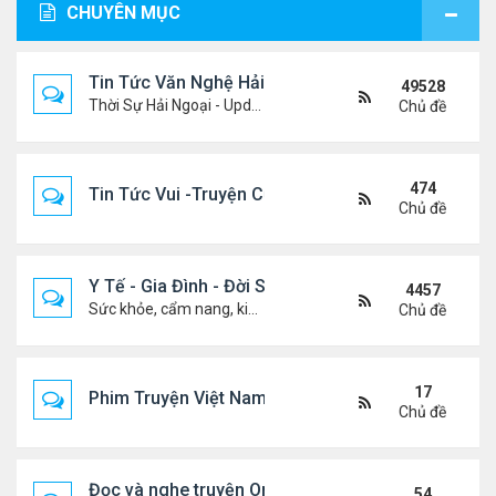
CHUYÊN MỤC
Tin Tức Văn Nghệ Hải Ngoại
49528
Thời Sự Hải Ngoại - Updated constantly!
Chủ đề
474
Tin Tức Vui -Truyện Cười- Video Hài
Chủ đề
Y Tế - Gia Đình - Đời Sống
4457
Sức khỏe, cẩm nang, kiến thức, hành trang cuộc đời .....
Chủ đề
17
Phim Truyện Việt Nam Online
Chủ đề
Đọc và nghe truyện Online
54