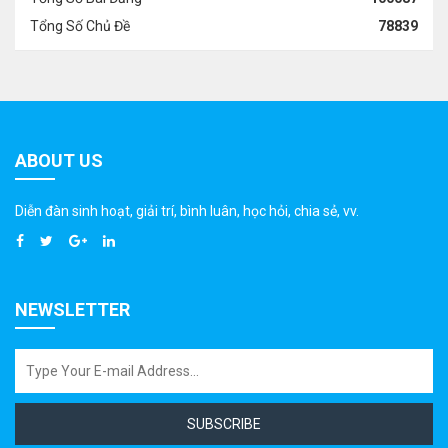
Tổng Số Chủ Đề
78839
ABOUT US
Diễn đàn sinh hoạt, giải trí, bình luân, học hỏi, chia sẻ, vv.
NEWSLETTER
SUBSCRIBE