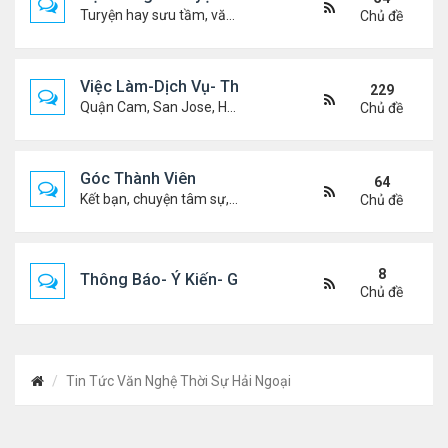
Turyện hay sưu tầm, văn học, truyện ma, truyện kinh dị ...v.v
Chủ đề
Việc Làm-Dịch Vụ- Thuê Nhà
229
Quận Cam, San Jose, Houston, Dallas v.v.
Chủ đề
Góc Thành Viên
64
Kết bạn, chuyện tâm sự, biết nghõ cùng ai, chit chat ....
Chủ đề
8
Thông Báo- Ý Kiến- Góp Ý- Liên Lạc
Chủ đề
Tin Tức Văn Nghệ Thời Sự Hải Ngoại