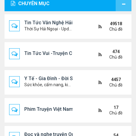
CHUYÊN MỤC
Tin Tức Văn Nghệ Hải Ngoại
49518
Thời Sự Hải Ngoại - Updated constantly!
Chủ đề
474
Tin Tức Vui -Truyện Cười- Video Hài
Chủ đề
Y Tế - Gia Đình - Đời Sống
4457
Sức khỏe, cẩm nang, kiến thức, hành trang cuộc đời .....
Chủ đề
17
Phim Truyện Việt Nam Online
Chủ đề
Đọc và nghe truyện Online
54