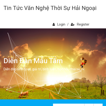
Tin Tức Văn Nghệ Thời Sự Hải Ngoại
Login
/
Register
Diễn Đàn Mẫu Tâm
Diễn đàn sinh hoạt, giải trí, bình luân, học hỏi, chia sẻ, vv.