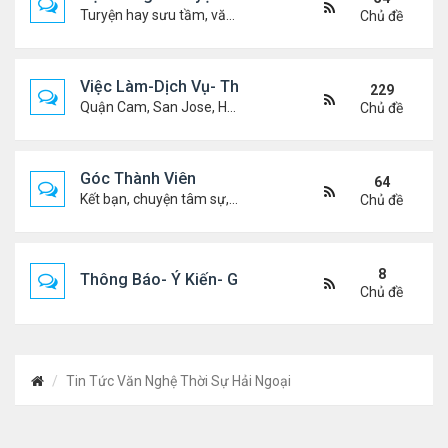
Turyện hay sưu tầm, văn học, truyện ma, truyện kinh dị ...v.v
Chủ đề
Việc Làm-Dịch Vụ- Thuê Nhà
229
Quận Cam, San Jose, Houston, Dallas v.v.
Chủ đề
Góc Thành Viên
64
Kết bạn, chuyện tâm sự, biết nghõ cùng ai, chit chat ....
Chủ đề
8
Thông Báo- Ý Kiến- Góp Ý- Liên Lạc
Chủ đề
Tin Tức Văn Nghệ Thời Sự Hải Ngoại