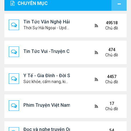
CHUYÊN MỤC
Tin Tức Văn Nghệ Hải Ngoại
49518
Thời Sự Hải Ngoại - Updated constantly!
Chủ đề
474
Tin Tức Vui -Truyện Cười- Video Hài
Chủ đề
Y Tế - Gia Đình - Đời Sống
4457
Sức khỏe, cẩm nang, kiến thức, hành trang cuộc đời .....
Chủ đề
17
Phim Truyện Việt Nam Online
Chủ đề
Đọc và nghe truyện Online
54