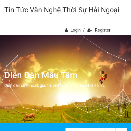
Tin Tức Văn Nghệ Thời Sự Hải Ngoại
Login
/
Register
Diễn Đàn Mẫu Tâm
Diễn đàn sinh hoạt, giải trí, bình luân, học hỏi, chia sẻ, vv.