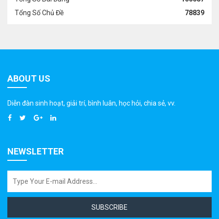
Tổng Số Chủ Đề
78839
ABOUT US
Diễn đàn sinh hoạt, giải trí, bình luân, học hỏi, chia sẻ, vv.
NEWSLETTER
SUBSCRIBE