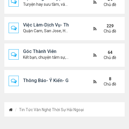
Turyện hay sưu tầm, văn học, truyện ma, truyện kinh dị ...v.v
Chủ đề
Việc Làm-Dịch Vụ- Thuê Nhà
229
Quận Cam, San Jose, Houston, Dallas v.v.
Chủ đề
Góc Thành Viên
64
Kết bạn, chuyện tâm sự, biết nghõ cùng ai, chit chat ....
Chủ đề
8
Thông Báo- Ý Kiến- Góp Ý- Liên Lạc
Chủ đề
Tin Tức Văn Nghệ Thời Sự Hải Ngoại