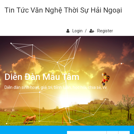
Tin Tức Văn Nghệ Thời Sự Hải Ngoại
Login
/
Register
Diễn Đàn Mẫu Tâm
Diễn đàn sinh hoạt, giải trí, bình luân, học hỏi, chia sẻ, vv.