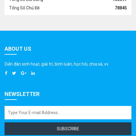
Tổng Số Chủ Đề
78845
ABOUT US
Diễn đàn sinh hoạt, giải trí, bình luân, học hỏi, chia sẻ, vv.
NEWSLETTER
SUBSCRIBE