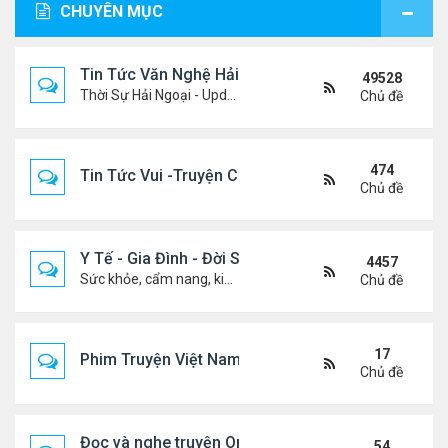
CHUYÊN MỤC
Tin Tức Văn Nghệ Hải Ngoại
49528
Thời Sự Hải Ngoại - Updated constantly!
Chủ đề
474
Tin Tức Vui -Truyện Cười- Video Hài
Chủ đề
Y Tế - Gia Đình - Đời Sống
4457
Sức khỏe, cẩm nang, kiến thức, hành trang cuộc đời .....
Chủ đề
17
Phim Truyện Việt Nam Online
Chủ đề
Đọc và nghe truyện Online
54