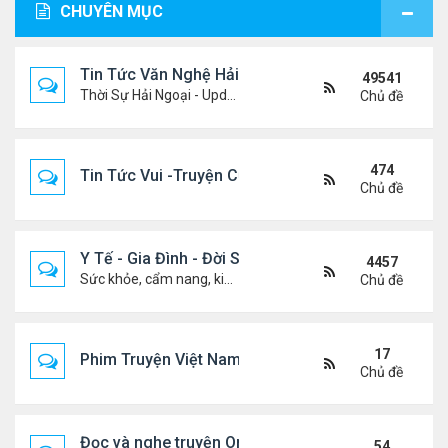
CHUYÊN MỤC
Tin Tức Văn Nghệ Hải Ngoại
49541
Thời Sự Hải Ngoại - Updated constantly!
Chủ đề
474
Tin Tức Vui -Truyện Cười- Video Hài
Chủ đề
Y Tế - Gia Đình - Đời Sống
4457
Sức khỏe, cẩm nang, kiến thức, hành trang cuộc đời .....
Chủ đề
17
Phim Truyện Việt Nam Online
Chủ đề
Đọc và nghe truyện Online
54