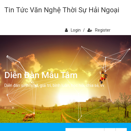
Tin Tức Văn Nghệ Thời Sự Hải Ngoại
Login
/
Register
Diễn Đàn Mẫu Tâm
Diễn đàn sinh hoạt, giải trí, bình luân, học hỏi, chia sẻ, vv.