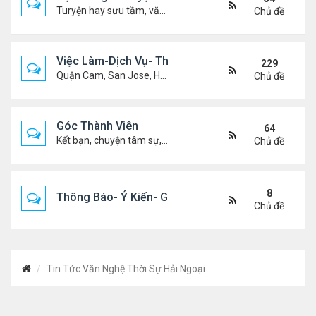
Turyện hay sưu tầm, văn học, truyện ma, truyện kinh dị ...v.v
Chủ đề
Việc Làm-Dịch Vụ- Thuê Nhà
229
Quận Cam, San Jose, Houston, Dallas v.v.
Chủ đề
Góc Thành Viên
64
Kết bạn, chuyện tâm sự, biết nghõ cùng ai, chit chat ....
Chủ đề
8
Thông Báo- Ý Kiến- Góp Ý- Liên Lạc
Chủ đề
Tin Tức Văn Nghệ Thời Sự Hải Ngoại