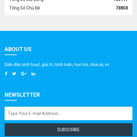
Tổng Số Chủ Đề
78858
ABOUT US
Diễn đàn sinh hoạt, giải trí, bình luân, học hỏi, chia sẻ, vv.
NEWSLETTER
SUBSCRIBE