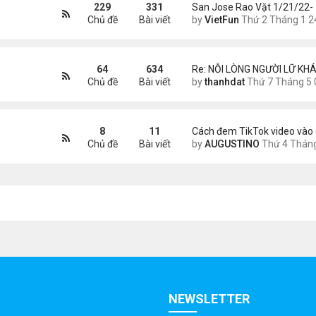
229
331
San Jose Rao Vặt 1/21/22-
Chủ đề
Bài viết
by
VietFun
Thứ 2 Tháng 1 24, 2022 10:25
64
634
Re: NỖI LÒNG NGƯỜI LỮ KHÁ
Chủ đề
Bài viết
by
thanhdat
Thứ 7 Tháng 5 02, 2026 8:4
8
11
Cách đem TikTok video vào 
Chủ đề
Bài viết
by
AUGUSTINO
Thứ 4 Tháng 11 11, 2020 11:
NEWSLETTER