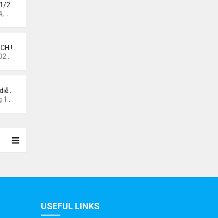
 1/2…
 pm
CH !…
0 am
diễ…
44 am
USEFUL LINKS