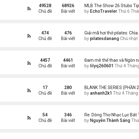
49528
68926
MLB The Show 26 Stubs Tip
Chủ đề
Bài viết
by
EchoTraveler
Thứ 6 Tháng 8 07, 2026 12:
474
476
Giải mã hơi thở pilates: Chìa
Chủ đề
Bài viết
by
pilatesdanang
Chủ nhật Tháng 7 27, 2025 12:5
4457
4461
Đam mê thể thao và Ngôn n
Chủ đề
Bài viết
by
lilyq260601
Thứ 4 Tháng 7 22, 2026 7:1
17
280
BLANK THE SERIES (PHẦN 2
Chủ đề
Bài viết
by
anhanh2k1
Thứ 4 Tháng 5 29, 2024 3:1
54
346
Re: Dòng Thơ Nhạc Lục Bát 
Chủ đề
Bài viết
by
Nguyễn Thành Sáng
Thứ 4 Tháng 8 05, 2