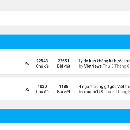
22543
22551
Lý do Iran không lùi bước tr
Chủ đề
Bài viết
by
VietNews
Thứ 3 Tháng 8 04, 2026 4:32
1030
1188
4 người trong gđ gốc Việt th
Chủ đề
Bài viết
by
music123
Thứ 5 Tháng 8 06, 2026 4:0