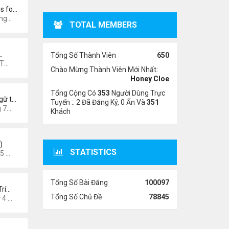
s fo…
31 am
TOTAL MEMBERS
…
Tổng Số Thành Viên
650
7 pm
Chào Mừng Thành Viên Mới Nhất:
Honey Cloe
Tổng Cộng Có
353
Người Dùng Trực
gữ t…
Tuyến :: 2 Đã Đăng Ký, 0 Ẩn Và
351
3 pm
Khách
)
STATISTICS
6 am
Tổng Số Bài Đăng
100097
Trí…
Tổng Số Chủ Đề
78845
026 8:58 pm