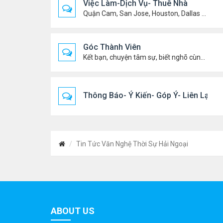
Việc Làm-Dịch Vụ- Thuê Nhà
Quận Cam, San Jose, Houston, Dallas v.v.
Góc Thành Viên
Kết bạn, chuyện tâm sự, biết nghõ cùng ai, chit chat ....
Thông Báo- Ý Kiến- Góp Ý- Liên Lạc
Tin Tức Văn Nghệ Thời Sự Hải Ngoại
ABOUT US