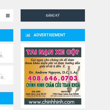
ĐĂNG KÝ
ADVERTISEMENT
ư…
 pm
i…
6 pm