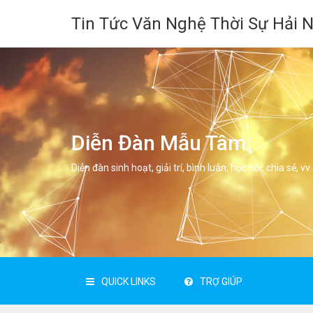
Tin Tức Văn Nghệ Thời Sự Hải 
Diễn Đàn Mẫu Tâm
Diễn đàn sinh hoạt, giải trí, bình luân, học hỏi, chia sẻ, vv.
QUICK LINKS
TRỢ GIÚP