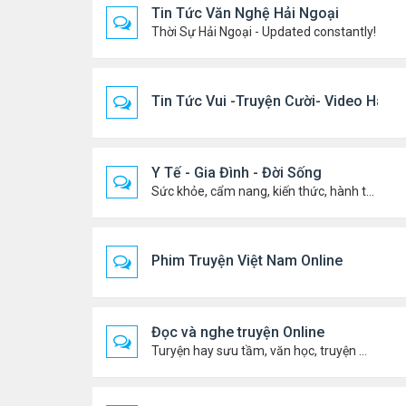
Tin Tức Văn Nghệ Hải Ngoại
Thời Sự Hải Ngoại - Updated constantly!
Tin Tức Vui -Truyện Cười- Video Hài
Y Tế - Gia Đình - Đời Sống
Sức khỏe, cẩm nang, kiến thức, hành trang cuộc đời .....
Phim Truyện Việt Nam Online
Đọc và nghe truyện Online
Turyện hay sưu tầm, văn học, truyện ma, truyện kinh dị ...v.v