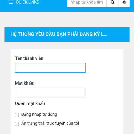
QUICK LINKS
HỆ THỐNG YÊU CẦU BẠN PHẢI ĐĂNG KÝ LÀM THÀNH VIÊN VÀ ĐĂNG NHẬP VÀO HỆ THỐNG ĐỂ XEM THÔNG TIN CÁ NHÂN CỦA THÀNH VIÊN.
Tên thành viên:
Mật khẩu:
Quên mật khẩu
Đăng nhập tự động
Ẩn trạng thái trực tuyến của tôi