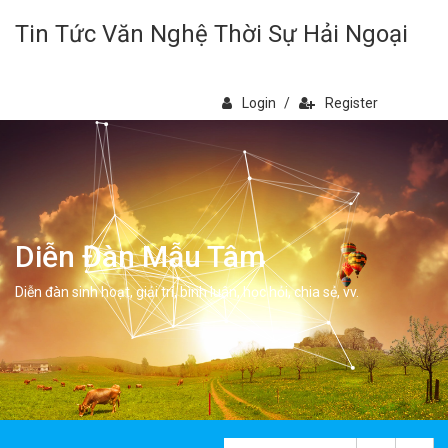
Tin Tức Văn Nghệ Thời Sự Hải Ngoại
Login
/
Register
Diễn Đàn Mẫu Tâm
Diễn đàn sinh hoạt, giải trí, bình luân, học hỏi, chia sẻ, vv.