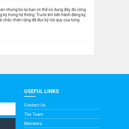
gian nhưng bù lại bạn có thể sử dụng đầy đủ công
 ký trong hệ thống. Trước khi tiến hành đăng ký,
ải chắc chắn rằng đã đọc kỹ nội quy của từng
USEFUL LINKS
Contact Us
The Team
Members