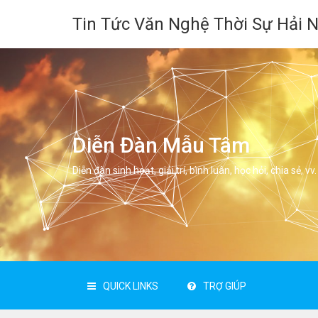
Tin Tức Văn Nghệ Thời Sự Hải 
Diễn Đàn Mẫu Tâm
Diễn đàn sinh hoạt, giải trí, bình luân, học hỏi, chia sẻ, vv.
QUICK LINKS
TRỢ GIÚP