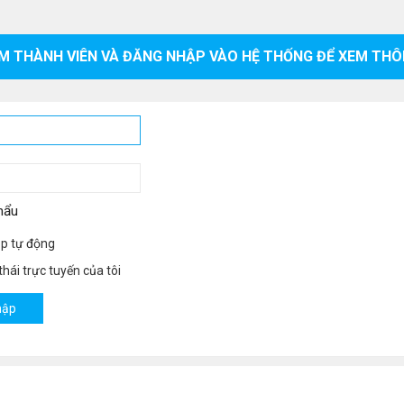
M THÀNH VIÊN VÀ ĐĂNG NHẬP VÀO HỆ THỐNG ĐỂ XEM THÔ
hẩu
p tự động
hái trực tuyến của tôi