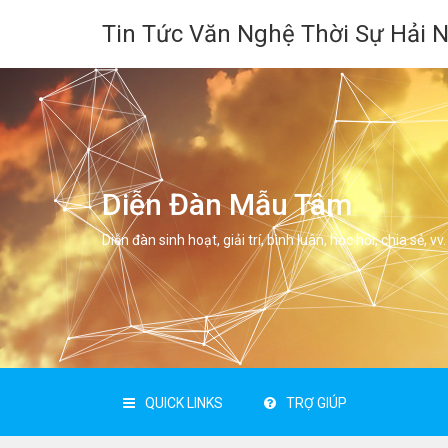
Tin Tức Văn Nghệ Thời Sự Hải 
Diễn Đàn Mẫu Tâm
Diễn đàn sinh hoạt, giải trí, bình luân, học hỏi, chia sẻ, vv.
QUICK LINKS
TRỢ GIÚP