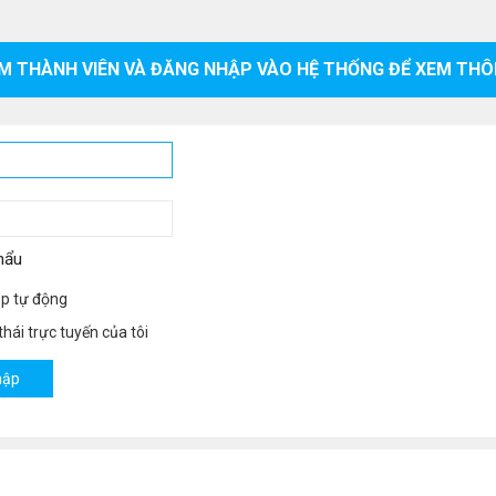
M THÀNH VIÊN VÀ ĐĂNG NHẬP VÀO HỆ THỐNG ĐỂ XEM THÔ
hẩu
p tự động
hái trực tuyến của tôi