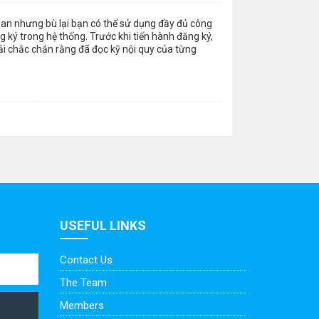
gian nhưng bù lại bạn có thể sử dụng đầy đủ công
 ký trong hệ thống. Trước khi tiến hành đăng ký,
ải chắc chắn rằng đã đọc kỹ nội quy của từng
USEFUL LINKS
Contact Us
The Team
Members