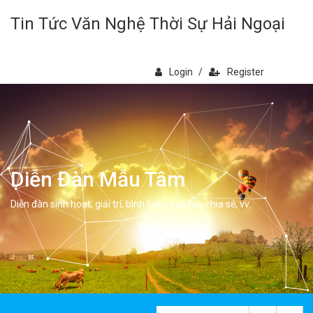
Tin Tức Văn Nghệ Thời Sự Hải Ngoại
Login
/
Register
Diễn Đàn Mẫu Tâm
Diễn đàn sinh hoạt, giải trí, bình luân, học hỏi, chia sẻ, vv.