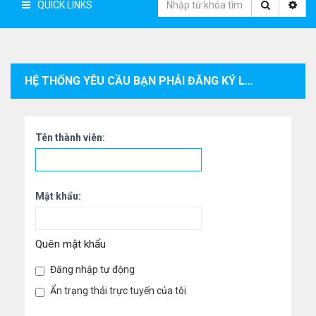
QUICK LINKS
HỆ THỐNG YÊU CẦU BẠN PHẢI ĐĂNG KÝ LÀM THÀNH VIÊN VÀ ĐĂNG NHẬP VÀO HỆ THỐNG ĐỂ XEM THÔNG TIN CÁ NHÂN CỦA THÀNH VIÊN.
Tên thành viên:
Mật khẩu:
Quên mật khẩu
Đăng nhập tự động
Ẩn trạng thái trực tuyến của tôi