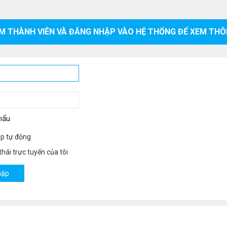
M THÀNH VIÊN VÀ ĐĂNG NHẬP VÀO HỆ THỐNG ĐỂ XEM THÔ
hẩu
p tự động
hái trực tuyến của tôi