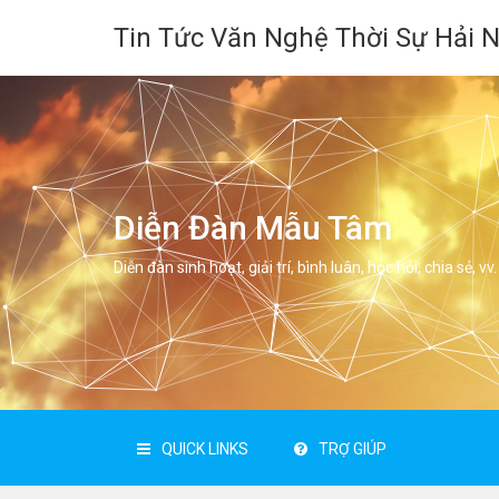
Tin Tức Văn Nghệ Thời Sự Hải 
Diễn Đàn Mẫu Tâm
Diễn đàn sinh hoạt, giải trí, bình luân, học hỏi, chia sẻ, vv.
QUICK LINKS
TRỢ GIÚP