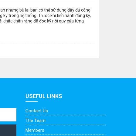
gian nhưng bù lại bạn có thể sử dụng đầy đủ công
 ký trong hệ thống. Trước khi tiến hành đăng ký,
ải chắc chắn rằng đã đọc kỹ nội quy của từng
USEFUL LINKS
Contact Us
The Team
Members