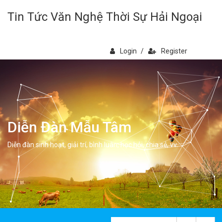
Tin Tức Văn Nghệ Thời Sự Hải Ngoại
Login
/
Register
Diễn Đàn Mẫu Tâm
Diễn đàn sinh hoạt, giải trí, bình luân, học hỏi, chia sẻ, vv.