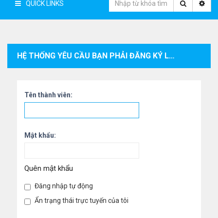
QUICK LINKS
HỆ THỐNG YÊU CẦU BẠN PHẢI ĐĂNG KÝ LÀM THÀNH VIÊN VÀ ĐĂNG NHẬP VÀO HỆ THỐNG ĐỂ XEM THÔNG TIN CÁ NHÂN CỦA THÀNH VIÊN.
Tên thành viên:
Mật khẩu:
Quên mật khẩu
Đăng nhập tự động
Ẩn trạng thái trực tuyến của tôi