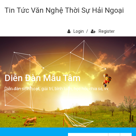
Tin Tức Văn Nghệ Thời Sự Hải Ngoại
Login
/
Register
Diễn Đàn Mẫu Tâm
Diễn đàn sinh hoạt, giải trí, bình luân, học hỏi, chia sẻ, vv.