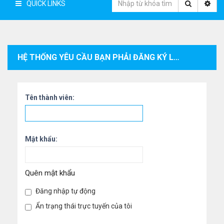
QUICK LINKS
HỆ THỐNG YÊU CẦU BẠN PHẢI ĐĂNG KÝ LÀM THÀNH VIÊN VÀ ĐĂNG NHẬP VÀO HỆ THỐNG ĐỂ XEM THÔNG TIN CÁ NHÂN CỦA THÀNH VIÊN.
Tên thành viên:
Mật khẩu:
Quên mật khẩu
Đăng nhập tự động
Ẩn trạng thái trực tuyến của tôi